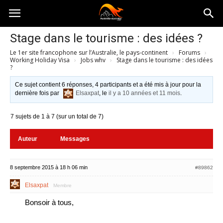
Australia-
Stage dans le tourisme : des idées ?
Le 1er site francophone sur l’Australie, le pays-continent
›
Forums
›
australie.com
Working Holiday Visa
›
Jobs whv
›
Stage dans le tourisme : des idées
?
Ce sujet contient 6 réponses, 4 participants et a été mis à jour pour la
dernière fois par
Elsaxpat
, le
il y a 10 années et 11 mois
.
7 sujets de 1 à 7 (sur un total de 7)
Auteur
Messages
8 septembre 2015 à 18 h 06 min
#89862
Elsaxpat
Membre
Bonsoir à tous,