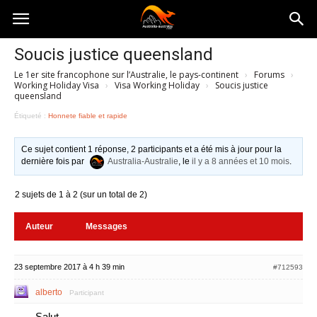
Australia-
Soucis justice queensland
Le 1er site francophone sur l’Australie, le pays-continent
›
Forums
›
australie.com
Working Holiday Visa
›
Visa Working Holiday
›
Soucis justice
queensland
Étiqueté :
Honnete fiable et rapide
Ce sujet contient 1 réponse, 2 participants et a été mis à jour pour la
dernière fois par
Australia-Australie
, le
il y a 8 années et 10 mois
.
2 sujets de 1 à 2 (sur un total de 2)
Auteur
Messages
23 septembre 2017 à 4 h 39 min
#712593
alberto
Participant
Salut,