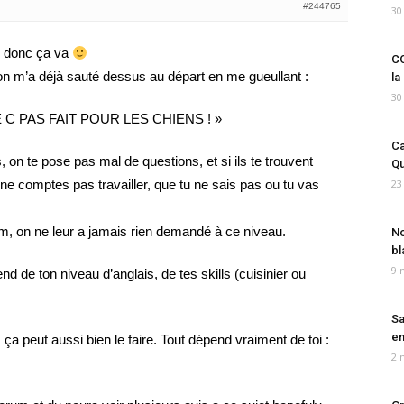
#244765
30
m donc ça va
CO
 on m’a déjà sauté dessus au départ en me gueullant :
la
30
C PAS FAIT POUR LES CHIENS ! »
Ca
on te pose pas mal de questions, et si ils te trouvent
Qu
ne comptes pas travailler, que tu ne sais pas ou tu vas
23
um, on ne leur a jamais rien demandé à ce niveau.
No
bl
9 
nd de ton niveau d’anglais, de tes skills (cuisinier ou
Sa
em
ça peut aussi bien le faire. Tout dépend vraiment de toi :
2 