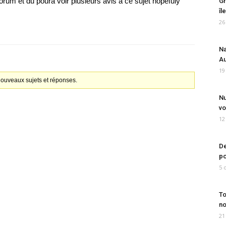
forum et du poura voir plusieurs avis a ce sujet hopefuly
Gr
îl
26
Na
Au
19
 nouveaux sujets et réponses.
Nu
vo
12
De
po
5 
To
no
21