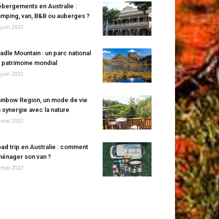
bergements en Australie :
mping, van, B&B ou auberges ?
 juin 2022
adle Mountain : un parc national
 patrimoine mondial
 juin 2022
inbow Region, un mode de vie
 synergie avec la nature
 mai 2022
ad trip en Australie : comment
énager son van ?
 mai 2022