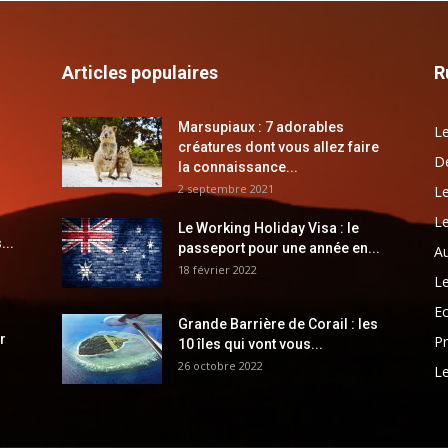
Articles populaires
R
Marsupiaux : 7 adorables
Le
créatures dont vous allez faire
Dé
la connaissance...
2 septembre 2021
Le
Le
Le Working Holiday Visa : le
...
passeport pour une année en...
Au
18 février 2022
Le
E
Grande Barrière de Corail : les
r
Pr
10 îles qui vont vous...
26 octobre 2022
Le