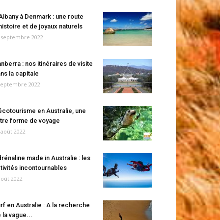
Albany à Denmark : une route
histoire et de joyaux naturels
 septembre 2022
nberra : nos itinéraires de visite
ns la capitale
septembre 2022
écotourisme en Australie, une
tre forme de voyage
 août 2022
rénaline made in Australie : les
tivités incontournables
août 2022
rf en Australie : A la recherche
 la vague...