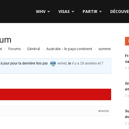
WHV
VISAS
PARTIR
DÉCOUVE
mum
nt
›
Forums
›
Général
›
Australie – le pays-continent
›
somme
Fr
sa
 à jour pour la dernière fois par
velvet
, le
il y a 18 années et 7
5 
Gr
en
5 
Su
#54039
év
5 