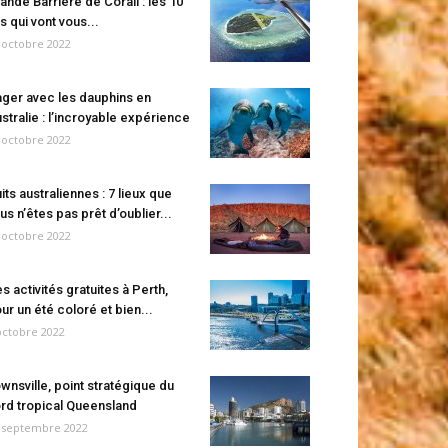
ande Barrière de Corail : les 10
es qui vont vous...
 octobre 2022
ger avec les dauphins en
stralie : l’incroyable expérience
 octobre 2022
its australiennes : 7 lieux que
us n’êtes pas prêt d’oublier...
 octobre 2022
s activités gratuites à Perth,
ur un été coloré et bien...
octobre 2022
wnsville, point stratégique du
rd tropical Queensland
 septembre 2022