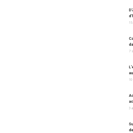
D’
d’
15
Ca
da
7 
L’
au
10
Ad
ac
3 
Su
de