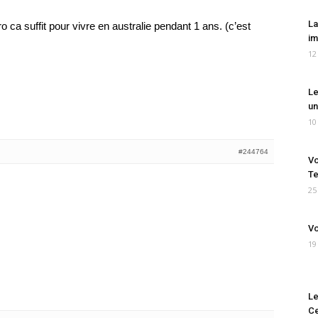
La
ro ca suffit pour vivre en australie pendant 1 ans. (c’est
im
12
Le
un
10
#244764
Vo
Te
25
Vo
19
Le
Ce