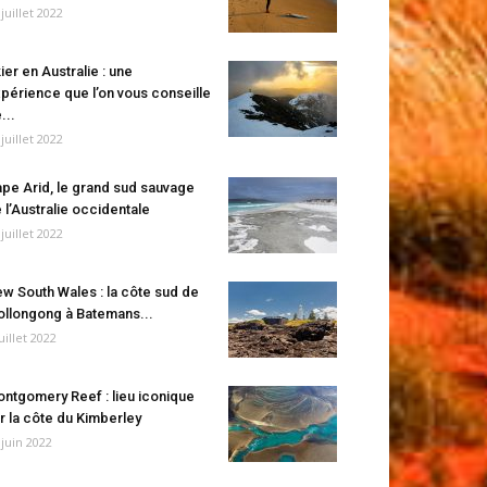
 juillet 2022
ier en Australie : une
périence que l’on vous conseille
...
 juillet 2022
pe Arid, le grand sud sauvage
 l’Australie occidentale
 juillet 2022
w South Wales : la côte sud de
llongong à Batemans...
juillet 2022
ntgomery Reef : lieu iconique
r la côte du Kimberley
 juin 2022