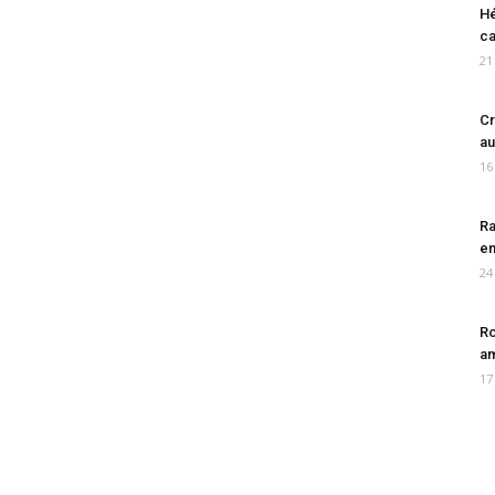
Hé
ca
21
Cr
au
16
Ra
en
24
Ro
am
17