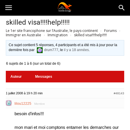
Australia-
skilled visa!!!!help!!!!!
Le 1er site francophone sur l’Australie, le pays-continent
›
Forums
›
australie.com
Immigrer en Australie
›
Immigration
›
skilled visa!!!!help!!!!!
Ce sujet contient 5 réponses, 4 participants et a été mis à jour pour la
dernière fois par
drum777
, le
il y a 18 années
.
6 sujets de 1 à 6 (sur un total de 6)
Auteur
Messages
1 juillet 2008 à 19 h 20 min
#48143
lilou12225
Membre
besoin d’infos!!!
mon mari et moi comptons entamer les demarches our