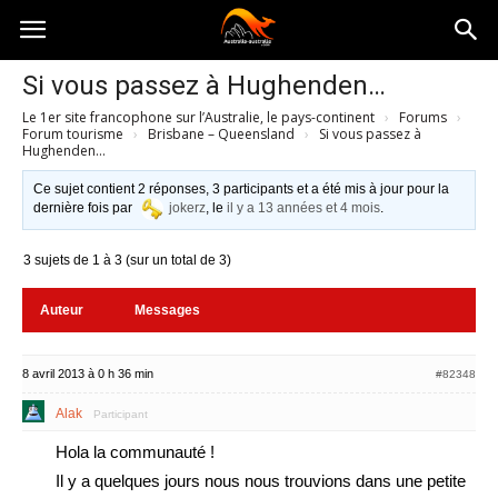
Australia-
Si vous passez à Hughenden…
Le 1er site francophone sur l’Australie, le pays-continent
›
Forums
›
australie.com
Forum tourisme
›
Brisbane – Queensland
›
Si vous passez à
Hughenden…
Ce sujet contient 2 réponses, 3 participants et a été mis à jour pour la
dernière fois par
jokerz
, le
il y a 13 années et 4 mois
.
3 sujets de 1 à 3 (sur un total de 3)
Auteur
Messages
8 avril 2013 à 0 h 36 min
#82348
Alak
Participant
Hola la communauté !
Il y a quelques jours nous nous trouvions dans une petite