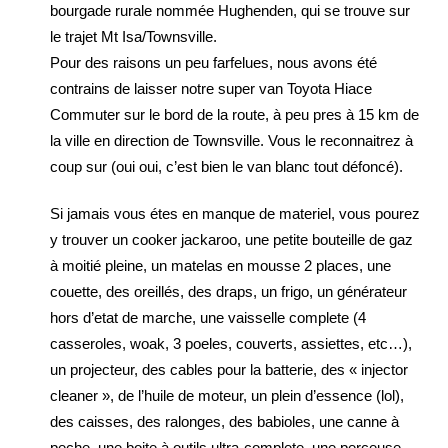
bourgade rurale nommée Hughenden, qui se trouve sur
le trajet Mt Isa/Townsville.
Pour des raisons un peu farfelues, nous avons été
contrains de laisser notre super van Toyota Hiace
Commuter sur le bord de la route, à peu pres à 15 km de
la ville en direction de Townsville. Vous le reconnaitrez à
coup sur (oui oui, c’est bien le van blanc tout défoncé).
Si jamais vous étes en manque de materiel, vous pourez
y trouver un cooker jackaroo, une petite bouteille de gaz
à moitié pleine, un matelas en mousse 2 places, une
couette, des oreillés, des draps, un frigo, un générateur
hors d’etat de marche, une vaisselle complete (4
casseroles, woak, 3 poeles, couverts, assiettes, etc…),
un projecteur, des cables pour la batterie, des « injector
cleaner », de l’huile de moteur, un plein d’essence (lol),
des caisses, des ralonges, des babioles, une canne à
peche, une boite à outils ultra-complete, une perceuse,