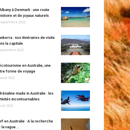
Albany à Denmark : une route
histoire et de joyaux naturels
 septembre 2022
nberra : nos itinéraires de visite
ns la capitale
septembre 2022
écotourisme en Australie, une
tre forme de voyage
 août 2022
rénaline made in Australie : les
tivités incontournables
août 2022
rf en Australie : A la recherche
 la vague...