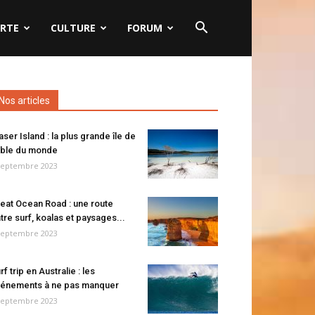
RTE
CULTURE
FORUM
Nos articles
aser Island : la plus grande île de
ble du monde
septembre 2023
eat Ocean Road : une route
tre surf, koalas et paysages...
septembre 2023
rf trip en Australie : les
énements à ne pas manquer
septembre 2023