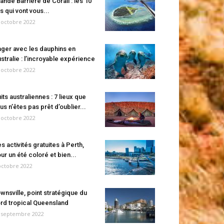
ande Barrière de Corail : les 10
es qui vont vous...
 octobre 2022
ger avec les dauphins en
stralie : l’incroyable expérience
 octobre 2022
its australiennes : 7 lieux que
us n’êtes pas prêt d’oublier...
 octobre 2022
s activités gratuites à Perth,
ur un été coloré et bien...
octobre 2022
wnsville, point stratégique du
rd tropical Queensland
 septembre 2022