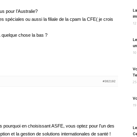
La
s pour l’Australie?
im
es spéciales ou aussi la filiale de la cpam la CFE( je crois
12
à quelque chose la bas ?
Le
un
10
Vo
Te
#382192
25
Vo
19
s pourquoi en choisissant ASFE, vous optez pour l’un des
Le
ion et la gestion de solutions internationales de santé !
Ce