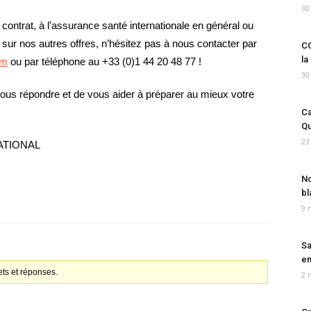
30
 contrat, à l’assurance santé internationale en général ou
 sur nos autres offres, n’hésitez pas à nous contacter par
CO
la
om
ou par téléphone au +33 (0)1 44 20 48 77 !
30
vous répondre et de vous aider à préparer au mieux votre
Ca
Qu
23
NATIONAL
No
bl
9 
Sa
em
ts et réponses.
2 