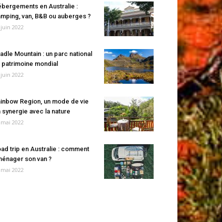
bergements en Australie :
mping, van, B&B ou auberges ?
 juin 2022
adle Mountain : un parc national
 patrimoine mondial
 juin 2022
inbow Region, un mode de vie
 synergie avec la nature
 mai 2022
ad trip en Australie : comment
énager son van ?
 mai 2022