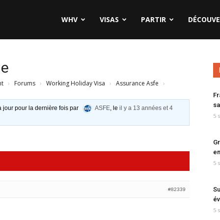
WHV
VISAS
PARTIR
DÉCOUVE
ie
nt
›
Forums
›
Working Holiday Visa
›
Assurance Asfe
›
Fr
sa
à jour pour la dernière fois par
ASFE
, le
il y a 13 années et 4
5 
Gr
en
5 
Su
#82339
év
5 