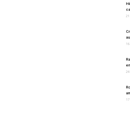
Hé
ca
21
Cr
au
16
Ra
en
24
Ro
am
17