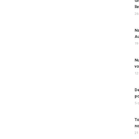
Gr
îl
26
Na
Au
19
Nu
vo
12
De
po
5 
To
no
21