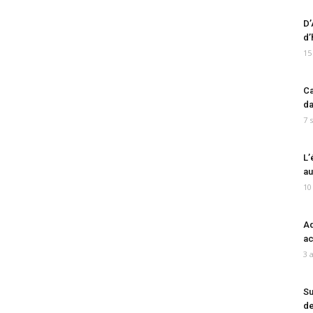
D’
d’
15
Ca
da
7 
L’
au
10
Ad
ac
3 
Su
de