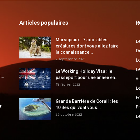
Articles populaires
R
Marsupiaux : 7 adorables
Le
créatures dont vous allez faire
Dé
la connaissance...
2 septembre 2021
Le
Le
Le Working Holiday Visa : le
...
passeport pour une année en...
Au
18 février 2022
Le
E
Grande Barrière de Corail : les
r
Pr
10 îles qui vont vous...
26 octobre 2022
Le