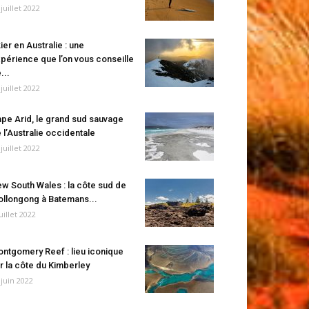
 juillet 2022
ier en Australie : une
périence que l’on vous conseille
...
 juillet 2022
pe Arid, le grand sud sauvage
 l’Australie occidentale
 juillet 2022
w South Wales : la côte sud de
llongong à Batemans...
juillet 2022
ntgomery Reef : lieu iconique
r la côte du Kimberley
 juin 2022