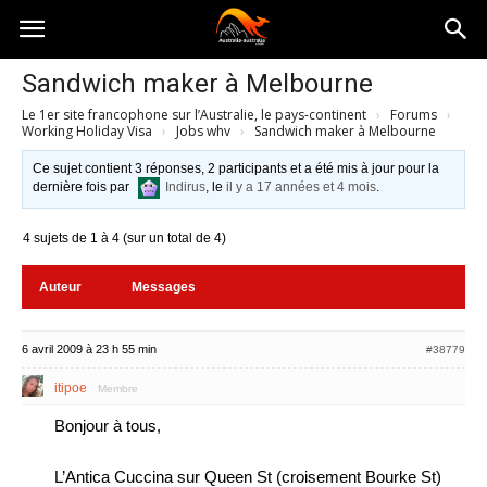
Australia-
Sandwich maker à Melbourne
Le 1er site francophone sur l’Australie, le pays-continent
›
Forums
›
australie.com
Working Holiday Visa
›
Jobs whv
›
Sandwich maker à Melbourne
Ce sujet contient 3 réponses, 2 participants et a été mis à jour pour la
dernière fois par
Indirus
, le
il y a 17 années et 4 mois
.
4 sujets de 1 à 4 (sur un total de 4)
Auteur
Messages
6 avril 2009 à 23 h 55 min
#38779
itipoe
Membre
Bonjour à tous,
L’Antica Cuccina sur Queen St (croisement Bourke St)