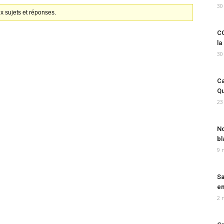
30
x sujets et réponses.
CO
la
30
Ca
Qu
23
No
bl
9 
Sa
em
2 