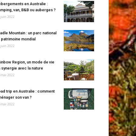
bergements en Australie :
mping, van, B&B ou auberges ?
 juin 2022
adle Mountain : un parc national
 patrimoine mondial
 juin 2022
inbow Region, un mode de vie
 synergie avec la nature
 mai 2022
ad trip en Australie : comment
énager son van ?
 mai 2022