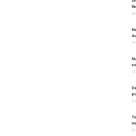
Gr
îl
26
Na
Au
19
Nu
vo
12
De
po
5 
To
no
21