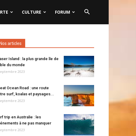
RTE
CULTURE
FORUM
Nos articles
aser Island : la plus grande île de
ble du monde
septembre 2023
eat Ocean Road : une route
tre surf, koalas et paysages...
septembre 2023
rf trip en Australie : les
énements à ne pas manquer
septembre 2023