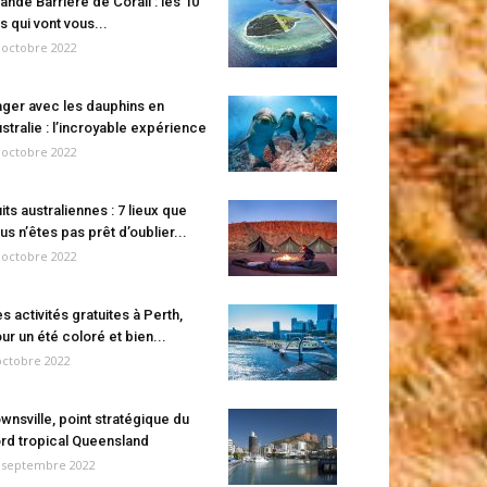
ande Barrière de Corail : les 10
es qui vont vous...
 octobre 2022
ger avec les dauphins en
stralie : l’incroyable expérience
 octobre 2022
its australiennes : 7 lieux que
us n’êtes pas prêt d’oublier...
 octobre 2022
s activités gratuites à Perth,
ur un été coloré et bien...
octobre 2022
wnsville, point stratégique du
rd tropical Queensland
 septembre 2022