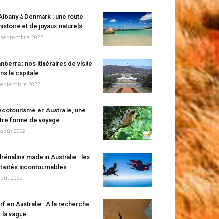
Albany à Denmark : une route
histoire et de joyaux naturels
 septembre 2022
nberra : nos itinéraires de visite
ns la capitale
septembre 2022
écotourisme en Australie, une
tre forme de voyage
 août 2022
rénaline made in Australie : les
tivités incontournables
août 2022
rf en Australie : A la recherche
 la vague...