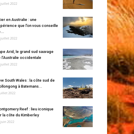
 juillet 2022
ier en Australie : une
périence que l’on vous conseille
...
 juillet 2022
pe Arid, le grand sud sauvage
 l’Australie occidentale
 juillet 2022
w South Wales : la côte sud de
llongong à Batemans...
juillet 2022
ntgomery Reef : lieu iconique
r la côte du Kimberley
 juin 2022