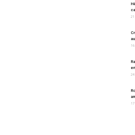
Hé
ca
21
Cr
au
16
Ra
en
24
Ro
am
17