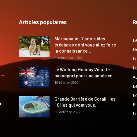
Articles populaires
R
Marsupiaux : 7 adorables
Le
créatures dont vous allez faire
Dé
la connaissance...
2 septembre 2021
Le
Le
Le Working Holiday Visa : le
...
passeport pour une année en...
Au
18 février 2022
Le
E
Grande Barrière de Corail : les
r
Pr
10 îles qui vont vous...
26 octobre 2022
Le