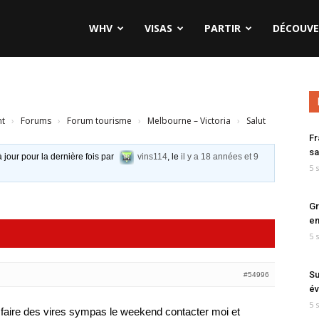
WHV
VISAS
PARTIR
DÉCOUVE
nt
›
Forums
›
Forum tourisme
›
Melbourne – Victoria
›
Salut
Fr
sa
à jour pour la dernière fois par
vins114
, le
il y a 18 années et 9
5 
Gr
en
5 
Su
#54996
év
5 
e faire des vires sympas le weekend contacter moi et