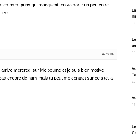
as les bars, pubs qui manquent, on va sortir un peu entre
La
 tiens….
im
12
Le
un
10
#249184
Vo
s arrive mercredi sur Melbourne et je suis bien motive
Te
ai pas encore de num mais tu peut me contact sur ce site. a
25
Vo
19
Le
Ce