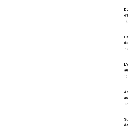
D’
d’
15
Ca
da
7 
L’
au
10
Ad
ac
3 
Su
de