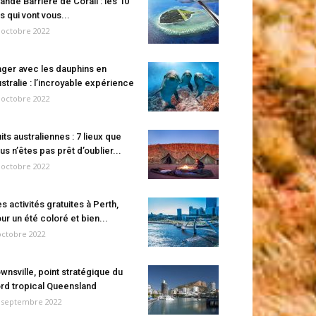
ande Barrière de Corail : les 10
es qui vont vous...
 octobre 2022
ger avec les dauphins en
stralie : l’incroyable expérience
 octobre 2022
its australiennes : 7 lieux que
us n’êtes pas prêt d’oublier...
 octobre 2022
s activités gratuites à Perth,
ur un été coloré et bien...
octobre 2022
wnsville, point stratégique du
rd tropical Queensland
 septembre 2022