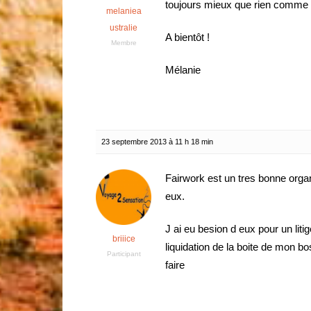
toujours mieux que rien comme 
melaniea
ustralie
A bientôt !
Membre
Mélanie
23 septembre 2013 à 11 h 18 min
Fairwork est un tres bonne organ
eux.
J ai eu besion d eux pour un litig
briiice
liquidation de la boite de mon b
Participant
faire