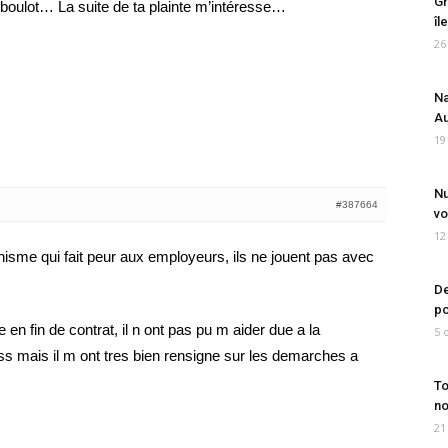
Gr
boulot… La suite de ta plainte m’intéresse…
îl
26
Na
Au
19
Nu
#387664
vo
12
isme qui fait peur aux employeurs, ils ne jouent pas avec
De
po
e en fin de contrat, il n ont pas pu m aider due a la
5 
oss mais il m ont tres bien rensigne sur les demarches a
To
no
21