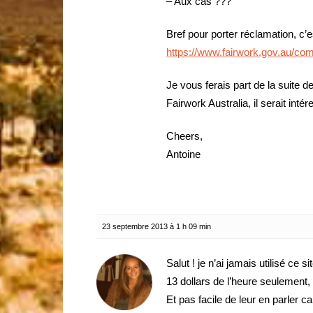
– Aux cas ???
Bref pour porter réclamation, c’es
https://www.fairwork.gov.au/co
Je vous ferais part de la suite d
Fairwork Australia, il serait intér
Cheers,
Antoine
23 septembre 2013 à 1 h 09 min
Salut ! je n’ai jamais utilisé ce s
13 dollars de l’heure seulement,
Et pas facile de leur en parler ca