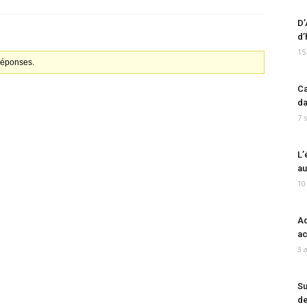
D’
d’
15
 réponses.
Ca
da
7 
L’
au
10
Ad
ac
3 
Su
de