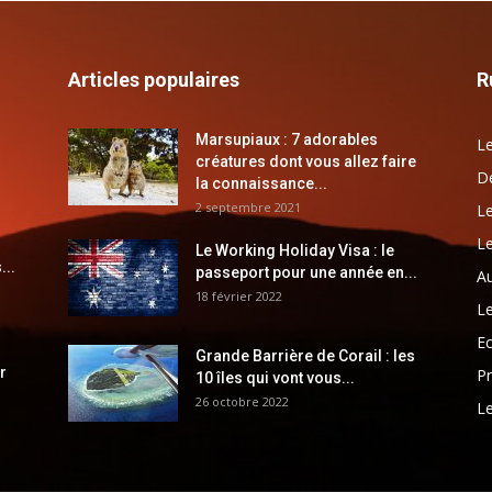
Articles populaires
R
Marsupiaux : 7 adorables
Le
créatures dont vous allez faire
Dé
la connaissance...
2 septembre 2021
Le
Le
Le Working Holiday Visa : le
...
passeport pour une année en...
Au
18 février 2022
Le
E
Grande Barrière de Corail : les
r
Pr
10 îles qui vont vous...
26 octobre 2022
Le