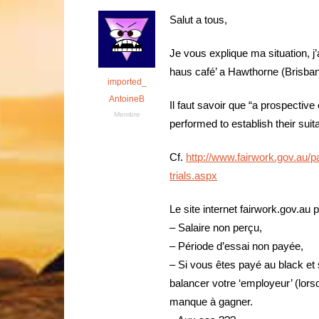
Salut a tous,
Je vous explique ma situation, j’
haus café’ a Hawthorne (Brisbane),
imported_
AntoineB
Il faut savoir que “a prospectiv
Membre
performed to establish their suitab
Cf.
http://www.fairwork.gov.au/
trials.aspx
Le site internet fairwork.gov.au
– Salaire non perçu,
– Période d’essai non payée,
– Si vous êtes payé au black et
balancer votre ‘employeur’ (lors
manque à gagner.