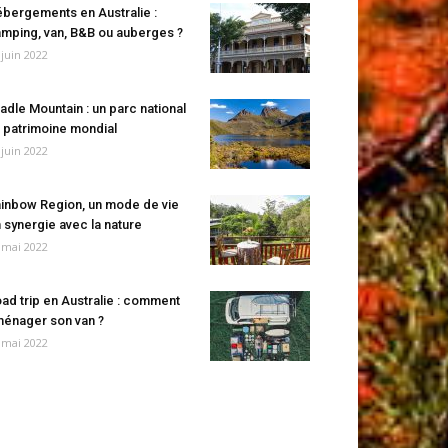
bergements en Australie :
mping, van, B&B ou auberges ?
 juin 2022
adle Mountain : un parc national
 patrimoine mondial
 juin 2022
inbow Region, un mode de vie
 synergie avec la nature
 mai 2022
ad trip en Australie : comment
énager son van ?
 mai 2022