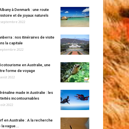
Albany à Denmark : une route
histoire et de joyaux naturels
 septembre 2022
nberra : nos itinéraires de visite
ns la capitale
septembre 2022
écotourisme en Australie, une
tre forme de voyage
 août 2022
rénaline made in Australie : les
tivités incontournables
août 2022
rf en Australie : A la recherche
 la vague...