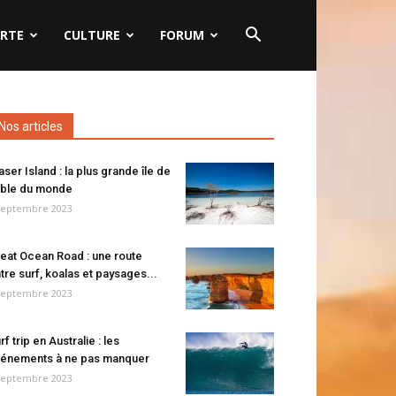
RTE
CULTURE
FORUM
Nos articles
aser Island : la plus grande île de
ble du monde
septembre 2023
eat Ocean Road : une route
tre surf, koalas et paysages...
septembre 2023
rf trip en Australie : les
énements à ne pas manquer
septembre 2023