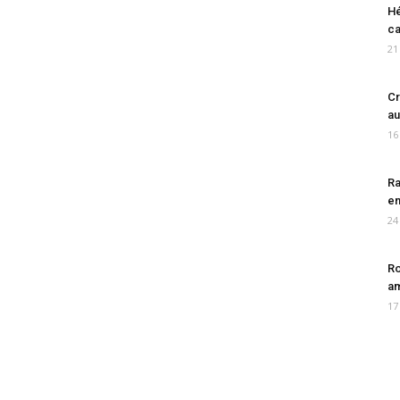
Hé
ca
21
Cr
au
16
Ra
en
24
Ro
am
17