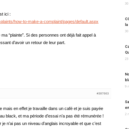
30
t ici :
CO
mplaints/how-to-make-a-complaint/pages/default.aspx
la
30
e ma “plainte”. Si des personnes ont déjà fait appel à
essant d’avoir un retour de leur part.
Ca
Qu
23
No
bl
9 
#387663
Sa
em
ite mais en effet je travaille dans un café et je suis payée
2 
 au black, et ma période d’essai n’a pas été rémunérée !
r je n’ai pas un niveau d’anglais incroyable et que c’est