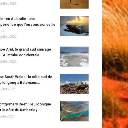
 juillet 2022
ier en Australie : une
périence que l’on vous conseille
...
 juillet 2022
pe Arid, le grand sud sauvage
 l’Australie occidentale
 juillet 2022
w South Wales : la côte sud de
llongong à Batemans...
juillet 2022
ntgomery Reef : lieu iconique
r la côte du Kimberley
 juin 2022