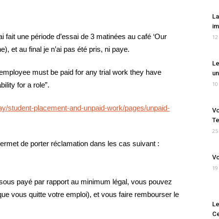
La
im
ai fait une période d’essai de 3 matinées au café ‘Our
12
 et au final je n’ai pas été pris, ni paye.
Le
e employee must be paid for any trial work they have
un
10
ility for a role”.
pay/student-placement-and-unpaid-work/pages/unpaid-
Vo
Te
25
 permet de porter réclamation dans les cas suivant :
Vo
19
 sous payé par rapport au minimum légal, vous pouvez
que vous quitte votre emploi), et vous faire rembourser le
Le
Ce