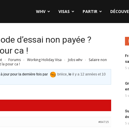
WHV
VISAS
PARTIR
DÉCOUVE
iode d’essai non payée ?
our ca !
Fr
nt
›
Forums
›
Working Holiday Visa
›
Jobs whv
›
Salaire non
sa
 la pour ca !
5 
 à jour pour la dernière fois par
briiice
, le
il y a 12 années et 10
Gr
en
5 
Su
év
#84715
5 