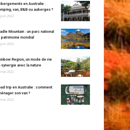
bergements en Australie :
mping, van, B&B ou auberges ?
 juin 2022
adle Mountain : un parc national
 patrimoine mondial
 juin 2022
inbow Region, un mode de vie
 synergie avec la nature
 mai 2022
ad trip en Australie : comment
énager son van ?
 mai 2022