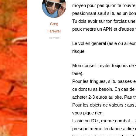
moyen pour pas qu’on te l’ouvre,
passionnant sauf si tu as un bo
Tu dois avoir sur ton forclaz u
Greg
peux mettre un APN et d’autres tr
Farewel
Membre
Le vol en general (asie ou aille
risque.
Mon conseil : eviter toujours de 
faire).
Pour les fringues, si tu passes 
ce dont tu as besoin. En cas de v
acheter 2-3 euros au pire. Pas t
Pour les objets de valeurs : assu
vous pique rien.
L’asie ou l’Oz, meme combat…la c
presque meme tendance a dire q