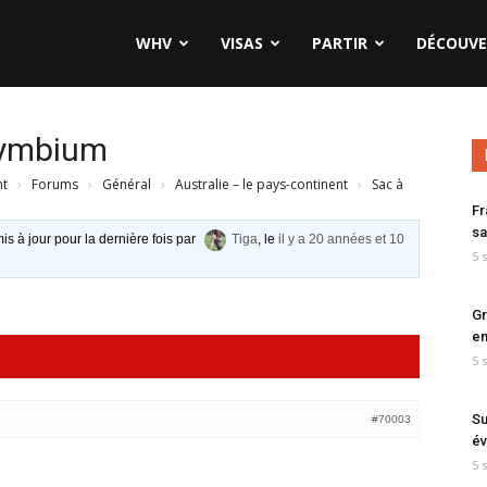
WHV
VISAS
PARTIR
DÉCOUVE
Symbium
nt
›
Forums
›
Général
›
Australie – le pays-continent
›
Sac à
Fr
sa
is à jour pour la dernière fois par
Tiga
, le
il y a 20 années et 10
5 
Gr
en
5 
Su
#70003
év
5 