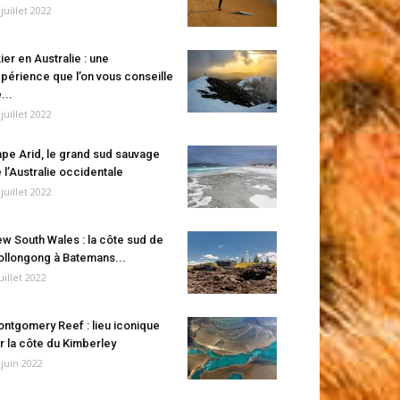
 juillet 2022
ier en Australie : une
périence que l’on vous conseille
...
 juillet 2022
pe Arid, le grand sud sauvage
 l’Australie occidentale
 juillet 2022
w South Wales : la côte sud de
llongong à Batemans...
juillet 2022
ntgomery Reef : lieu iconique
r la côte du Kimberley
 juin 2022