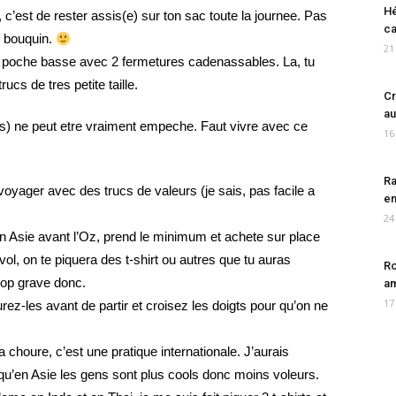
Hé
 c’est de rester assis(e) sur ton sac toute la journee. Pas
ca
n bouquin.
21
ne poche basse avec 2 fermetures cadenassables. La, tu
ucs de tres petite taille.
Cr
au
urs) ne peut etre vraiment empeche. Faut vivre avec ce
16
Ra
voyager avec des trucs de valeurs (je sais, pas facile a
en
24
en Asie avant l’Oz, prend le minimum et achete sur place
ol, on te piquera des t-shirt ou autres que tu auras
Ro
rop grave donc.
am
17
rez-les avant de partir et croisez les doigts pour qu’on ne
houre, c’est une pratique internationale. J’aurais
u’en Asie les gens sont plus cools donc moins voleurs.