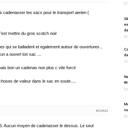
27
 cadenasser tes sacs pour le transport aerien (
Sk
ex
de
 c’est mettre du gros scotch noir
20
eres qui se balladent et egalement autour de ouvertures ,
Ca
u’un a ouvert ton sac …
de
13
mais bon un cadenas non plus c vite forcé
Ne
s choses de valeur dans le sac en soute….
Wo
6 
Mo
su
#319524
29
 15. Aucun moyen de cadenasser le dessus. Le seul