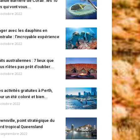
ande Barrière de Corail : les 10
es qui vont vous...
 octobre 2022
ger avec les dauphins en
stralie : l’incroyable expérience
 octobre 2022
its australiennes : 7 lieux que
us n’êtes pas prêt d’oublier...
 octobre 2022
s activités gratuites à Perth,
ur un été coloré et bien...
octobre 2022
wnsville, point stratégique du
rd tropical Queensland
 septembre 2022