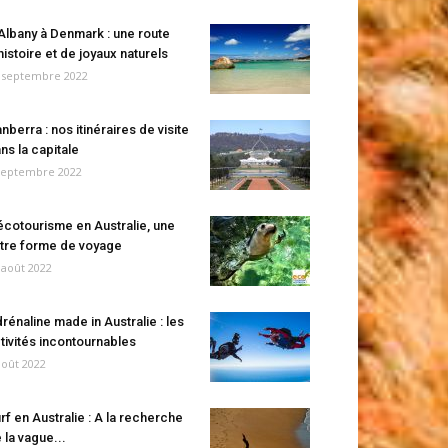
Albany à Denmark : une route
histoire et de joyaux naturels
 septembre 2022
nberra : nos itinéraires de visite
ns la capitale
septembre 2022
écotourisme en Australie, une
tre forme de voyage
 août 2022
rénaline made in Australie : les
tivités incontournables
août 2022
rf en Australie : A la recherche
 la vague...