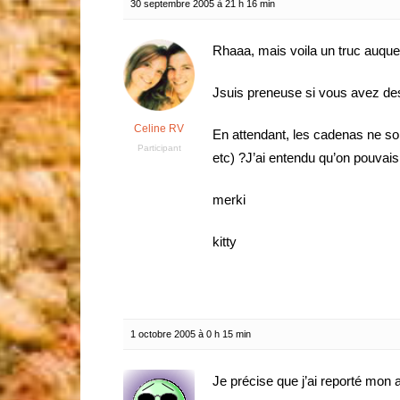
30 septembre 2005 à 21 h 16 min
Rhaaa, mais voila un truc auque
Jsuis preneuse si vous avez des
Celine RV
En attendant, les cadenas ne son
Participant
etc) ?J’ai entendu qu’on pouvais p
merki
kitty
1 octobre 2005 à 0 h 15 min
Je précise que j’ai reporté mon 