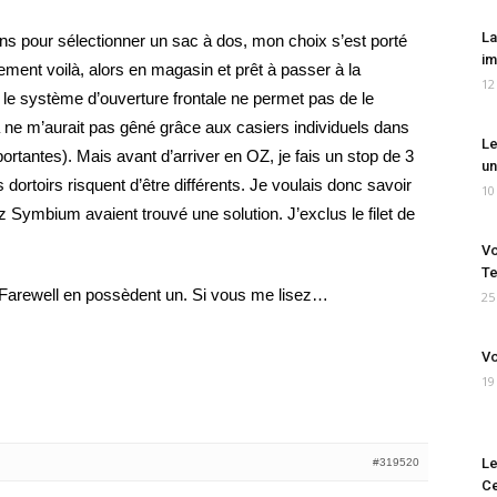
La
ons pour sélectionner un sac à dos, mon choix s’est porté
im
lement voilà, alors en magasin et prêt à passer à la
12
le système d’ouverture frontale ne permet pas de le
ça ne m’aurait pas gêné grâce aux casiers individuels dans
Le
mportantes). Mais avant d’arriver en OZ, je fais un stop de 3
un
 dortoirs risquent d’être différents. Je voulais donc savoir
10
z Symbium avaient trouvé une solution. J’exclus le filet de
Vo
Te
gFarewell en possèdent un. Si vous me lisez…
25
Vo
19
Le
#319520
Ce