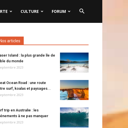
RTE
CULTURE
FORUM
Nos articles
aser Island : la plus grande île de
ble du monde
septembre 2023
eat Ocean Road : une route
tre surf, koalas et paysages...
septembre 2023
rf trip en Australie : les
énements à ne pas manquer
septembre 2023