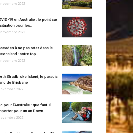
 novembre 2022
VID-19 en Australie : le point sur
 situation pour les...
 novembre 2022
scades à ne pas rater dans le
eensland : notre top...
 novembre 2022
rth Stradbroke Island, le paradis
anc de Brisbane
novembre 2022
c pour l’Australie : que faut-il
porter pour un an Down...
novembre 2022