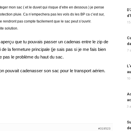
teger mon sac ( et le duvet qui risque d’etre en dessous ) je pense
D’
rotection pluie. Ca n’empechera pas les vols ds les BP ca c’est sur,
d’
se rendront pas compte facilement que le sac peut s’ouvrir.
15
te solution.
Ca
 aperçu que tu pouvais passer un cadenas entre le zip de
da
 de la fermeture principale (je sais pas si je me fais bien
7 
e pas le problème du haut du sac.
L’
n pouvait cadenasser son sac pour le transport aérien.
au
10
Ad
ac
3 
Su
de
#319523