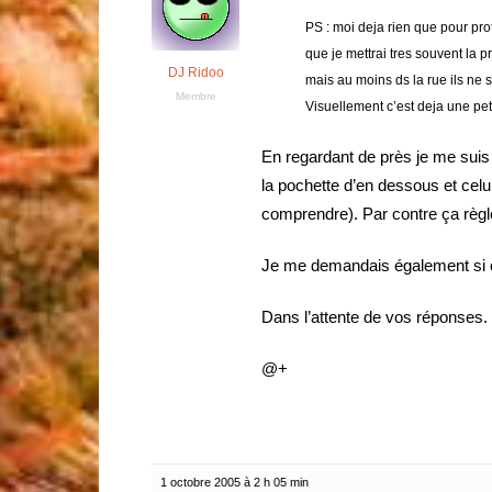
PS : moi deja rien que pour pro
que je mettrai tres souvent la p
DJ Ridoo
mais au moins ds la rue ils ne 
Membre
Visuellement c’est deja une peti
En regardant de près je me suis
la pochette d’en dessous et celui
comprendre). Par contre ça règl
Je me demandais également si o
Dans l’attente de vos réponses.
@+
1 octobre 2005 à 2 h 05 min