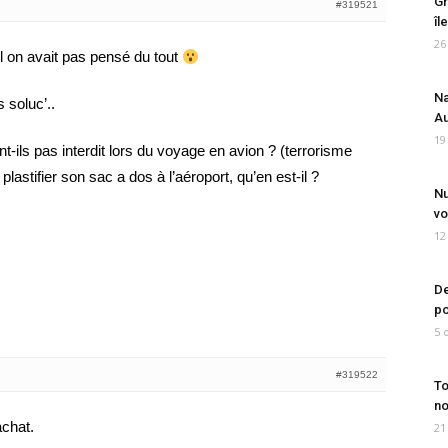
Gr
#319521
îl
26
l on avait pas pensé du tout
Na
 soluc’..
Au
19
t-ils pas interdit lors du voyage en avion ? (terrorisme
lastifier son sac a dos à l’aéroport, qu’en est-il ?
Nu
vo
12
De
po
5 
#319522
To
no
achat.
21