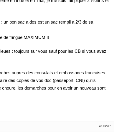
eme en Inde et en Thai, je me suis fait piquer 2 t-shirts et
r : un bon sac a dos est un sac rempli a 2/3 de sa
e de fringue MAXIMUM !!
bleues : toujours sur vous sauf pour les CB si vous avez
marches aupres des consulats et embassades francaises
aire des copies de vos doc (passeport, CNI) qu’ils
e choure, les demarches pour en avoir un nouveau sont
#319525