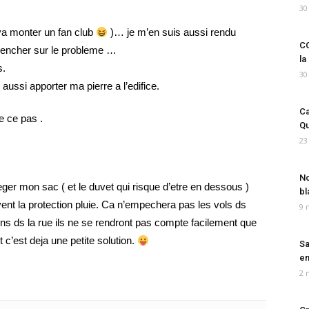
30
n va monter un fan club
)… je m’en suis aussi rendu
CO
pencher sur le probleme …
la
s.
30
e aussi apporter ma pierre a l’edifice.
Ca
de ce pas .
Qu
23
No
eger mon sac ( et le duvet qui risque d’etre en dessous )
bl
vent la protection pluie. Ca n’empechera pas les vols ds
9 
ns ds la rue ils ne se rendront pas compte facilement que
t c’est deja une petite solution.
Sa
em
2 