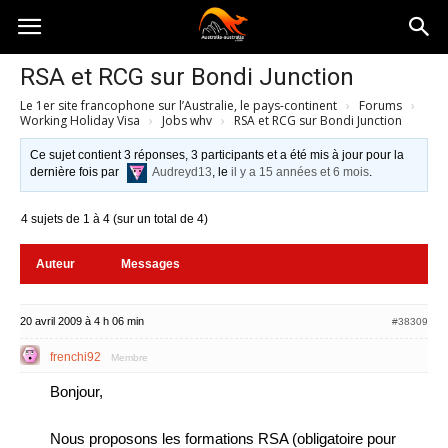
Australia-
RSA et RCG sur Bondi Junction
Le 1er site francophone sur l’Australie, le pays-continent
›
Forums
›
australie.com
Working Holiday Visa
›
Jobs whv
›
RSA et RCG sur Bondi Junction
Ce sujet contient 3 réponses, 3 participants et a été mis à jour pour la
dernière fois par
Audreyd13
, le
il y a 15 années et 6 mois
.
4 sujets de 1 à 4 (sur un total de 4)
Auteur
Messages
20 avril 2009 à 4 h 06 min
#38309
frenchi92
Membre
Bonjour,
Nous proposons les formations RSA (obligatoire pour