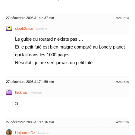
27 décembre 2006 à 14 h 37 min
#283524
steph2nice
Membre
Le guide du routard n’existe pas …
Et le petit futé est bien maigre comparé au Lonely planet
qui fait dans les 1000 pages.
Résultat : je me sert jamais du petit futé
27 décembre 2006 à 17 h 59 min
#283525
hickhac
Membre
:s
27 décembre 2006 à 19 h 16 min
#283526
UnjourenOz
Membre