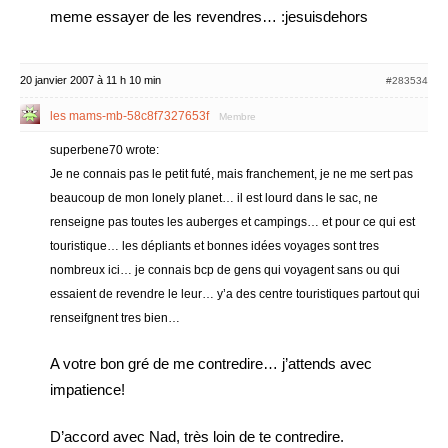
meme essayer de les revendres… :jesuisdehors
20 janvier 2007 à 11 h 10 min
#283534
les mams-mb-58c8f7327653f
Membre
superbene70 wrote:
Je ne connais pas le petit futé, mais franchement, je ne me sert pas
beaucoup de mon lonely planet… il est lourd dans le sac, ne
renseigne pas toutes les auberges et campings… et pour ce qui est
touristique… les dépliants et bonnes idées voyages sont tres
nombreux ici… je connais bcp de gens qui voyagent sans ou qui
essaient de revendre le leur… y’a des centre touristiques partout qui
renseifgnent tres bien…
A votre bon gré de me contredire… j’attends avec
impatience!
D’accord avec Nad, très loin de te contredire.