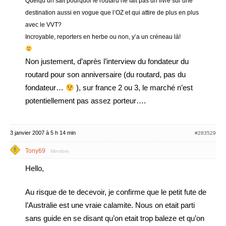
Quelqu’un sait pourquoi le routard ne fait pas un livre sur une
destination aussi en vogue que l’OZ et qui attire de plus en plus
avec le VVT?
Incroyable, reporters en herbe ou non, y’a un créneau là!
Non justement, d’après l’interview du fondateur du
routard pour son anniversaire (du routard, pas du
fondateur…
), sur france 2 ou 3, le marché n’est
potentiellement pas assez porteur….
3 janvier 2007 à 5 h 14 min
#283529
Tony69
Membre
Hello,
Au risque de te decevoir, je confirme que le petit fute de
l’Australie est une vraie calamite. Nous on etait parti
sans guide en se disant qu’on etait trop baleze et qu’on