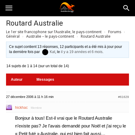
Australia-
Routard Australie
Le 1er site francophone sur l’Australie, le pays-continent
›
Forums
›
australie.com
Général
›
Australie – le pays-continent
›
Routard Australie
Ce sujet contient 13 réponses, 12 participants et a été mis à jour pour
la dernière fois par
Kat
, le
il y a 19 années et 6 mois
.
14 sujets de 1 à 14 (sur un total de 14)
Auteur
Messages
27 décembre 2006 à 11 h 16 min
#61629
hickhac
Membre
Bonjour à tous! Est-il vrai que le Routard Australie
n’existe pas? Je l’avais demandé pour Noël et j’ai reçu le
« Petit futé » Australie, qui est bien fait aussi…