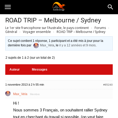
Australia-
ROAD TRIP – Melbourne / Sydney
Le 1er site francophone sur l’Australie, le pays-continent
›
Forums
›
australie.com
Général
›
Voyager ensemble
›
ROAD TRIP – Melbourne / Sydney
Ce sujet contient 1 réponse, 1 participant et a été mis à jour pour la
dernière fois par
Max_Vela
, le
il y a 12 années et 9 mois
.
2 sujets de 1 à 2 (sur un total de 2)
Auteur
Messages
1 novembre 2013 à 2 h 55 min
#85240
Max_Vela
Membre
Hi !
Nous sommes 3 Français, on souhaitent rallier Sydney
tout en cherchant du travail si possible, (on veut faire