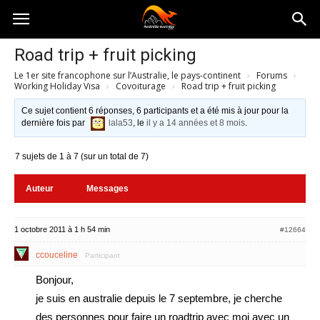
Australia-
Road trip + fruit picking
Le 1er site francophone sur l’Australie, le pays-continent
›
Forums
›
australie.com
Working Holiday Visa
›
Covoiturage
›
Road trip + fruit picking
Ce sujet contient 6 réponses, 6 participants et a été mis à jour pour la
dernière fois par
lala53
, le
il y a 14 années et 8 mois
.
7 sujets de 1 à 7 (sur un total de 7)
Auteur
Messages
1 octobre 2011 à 1 h 54 min
#12664
ccouceline
Participant
Bonjour,
je suis en australie depuis le 7 septembre, je cherche
des personnes pour faire un roadtrip avec moi avec un