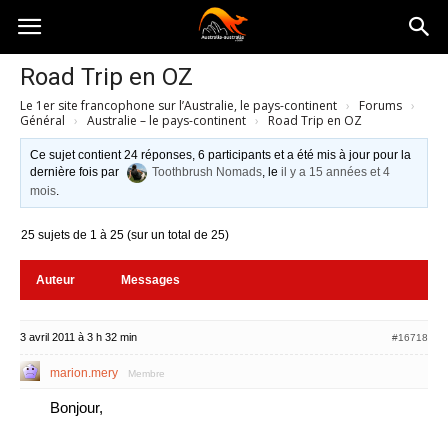
Australia-
Road Trip en OZ
Le 1er site francophone sur l’Australie, le pays-continent
›
Forums
›
australie.com
Général
›
Australie – le pays-continent
›
Road Trip en OZ
Ce sujet contient 24 réponses, 6 participants et a été mis à jour pour la
dernière fois par
Toothbrush Nomads
, le
il y a 15 années et 4
mois
.
25 sujets de 1 à 25 (sur un total de 25)
Auteur
Messages
3 avril 2011 à 3 h 32 min
#16718
marion.mery
Membre
Bonjour,