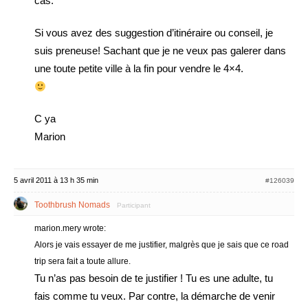
cas.
Si vous avez des suggestion d’itinéraire ou conseil, je
suis preneuse! Sachant que je ne veux pas galerer dans
une toute petite ville à la fin pour vendre le 4×4.
C ya
Marion
5 avril 2011 à 13 h 35 min
#126039
Toothbrush Nomads
Participant
marion.mery wrote:
Alors je vais essayer de me justifier, malgrès que je sais que ce road
trip sera fait a toute allure.
Tu n’as pas besoin de te justifier ! Tu es une adulte, tu
fais comme tu veux. Par contre, la démarche de venir