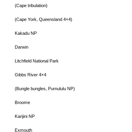
(Cape tribulation)
(Cape York, Queensland 4×4)
Kakadu NP
Darwin
Litchfield National Park
Gibbs River 4×4
(Bungle bungles, Purnululu NP)
Broome
Karijini NP
Exmouth