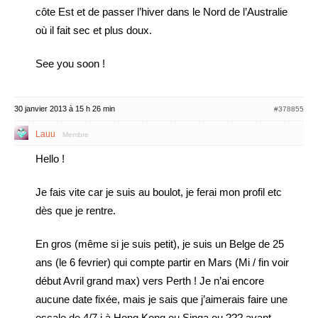
côte Est et de passer l’hiver dans le Nord de l’Australie
où il fait sec et plus doux.
See you soon !
30 janvier 2013 à 15 h 26 min
#378855
Lauu
Membre
Hello !
Je fais vite car je suis au boulot, je ferai mon profil etc
dès que je rentre.
En gros (même si je suis petit), je suis un Belge de 25
ans (le 6 fevrier) qui compte partir en Mars (Mi / fin voir
début Avril grand max) vers Perth ! Je n’ai encore
aucune date fixée, mais je sais que j’aimerais faire une
escale de 4/7 j à Hong Kong ou Singa ou ??? avant