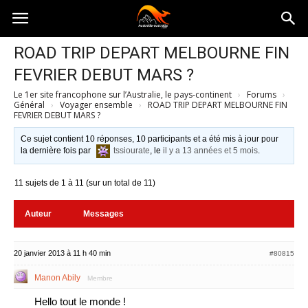
Australia-
ROAD TRIP DEPART MELBOURNE FIN
FEVRIER DEBUT MARS ?
australie.com
Le 1er site francophone sur l’Australie, le pays-continent
›
Forums
›
Général
›
Voyager ensemble
›
ROAD TRIP DEPART MELBOURNE FIN
FEVRIER DEBUT MARS ?
Ce sujet contient 10 réponses, 10 participants et a été mis à jour pour
la dernière fois par
tssiourate
, le
il y a 13 années et 5 mois
.
11 sujets de 1 à 11 (sur un total de 11)
Auteur
Messages
20 janvier 2013 à 11 h 40 min
#80815
Manon Abily
Membre
Hello tout le monde !