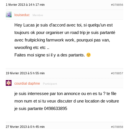
1 février 2013 à 14 h 17 min
#378856
louiseduc
Membre
Hey Lucas je suis d’accord avec toi, si quelqu’un est
toujours ok pour organiser un road trip je suis partanté
avec fruitpicking farmwork work, pourquoi pas van,
wwoofing etc etc ..
Faites moi signe si il y a des partants.
19 février 2013 à 5 h 55 min
#378857
courdial daphne
Participant
je suis interressee par ton annonce ou en es tu ? te file
mon num et si tu veux discuter d une location de voiture
je suis partante 0498633895
27 février 2013 à 0 h 45 min
#378858