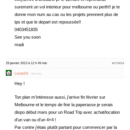
surement un vol interieur pour melbourne ou perth!! je te
donne mon num au cas ou les projets prennent plus de
tps et que le depart est repoussée!!
0403451835
See you soon
madi
29 janvier 2013 à 12 h 49 min
#378854
LucasOz
Membre
Hey !
Ton plan m’intéresse aussi, j’arrive fin février sur
Melbourne et le temps de finir la paperasse je serais
dispo début mars pour un Road Trip avec achat/location
d’un van ou d’un 4×4 !
Par contre j’étais plutôt partant pour commencer par la