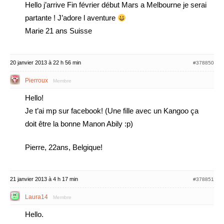
Hello j’arrive Fin février début Mars a Melbourne je serai
partante ! J’adore l aventure
Marie 21 ans Suisse
20 janvier 2013 à 22 h 56 min
#378850
Pierroux
Membre
Hello!
Je t’ai mp sur facebook! (Une fille avec un Kangoo ça
doit être la bonne Manon Abily :p)
Pierre, 22ans, Belgique!
21 janvier 2013 à 4 h 17 min
#378851
Laura14
Membre
Hello.