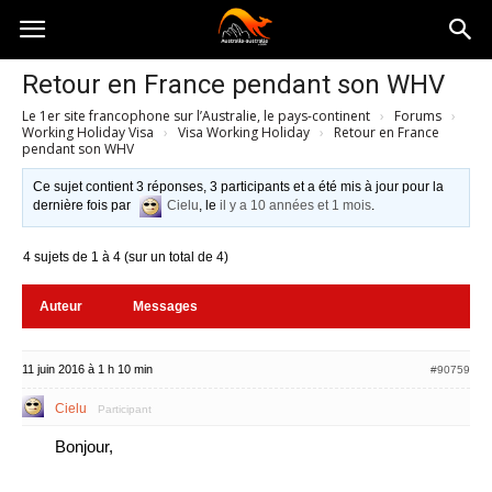
Australia-
Retour en France pendant son WHV
Le 1er site francophone sur l’Australie, le pays-continent
›
Forums
›
australie.com
Working Holiday Visa
›
Visa Working Holiday
›
Retour en France
pendant son WHV
Ce sujet contient 3 réponses, 3 participants et a été mis à jour pour la
dernière fois par
Cielu
, le
il y a 10 années et 1 mois
.
4 sujets de 1 à 4 (sur un total de 4)
Auteur
Messages
11 juin 2016 à 1 h 10 min
#90759
Cielu
Participant
Bonjour,