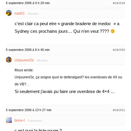
5 septembre 2006 à 0 h 29 min
#292549
nad01
Membre
c’est clair ca peut etre « grande braderie de medoc » a
Sydney ces prochains jours… Qui n’en veut ????
5 septembre 2006 à 6 h 40 min
#292550
UnjourenOz
Membre
filoux wrote:
UnjourenOz, ça soigne quoi le deferalgant? les overdoses de 4X ou
de VB?…
Si seulement j’avais pu faire une overdose de 4×4 …
5 septembre 2006 à 13 h 27 min
#292551
brice-t
Participant
c est quoi la liste rouge ?