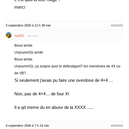
merci
5 septembre 2006 à 13 h 38 min
#292552
nad01
Membre
filoux wrote:
UnjourenOz wrote:
filoux wrote:
UnjourenOz, ça soigne quoi le deferalgant? les overdoses de 4X ou
de VB?…
Si seulement j’avais pu faire une overdose de 4×4 …
Non, pas de 4×4… de four X!
Il a qd meme du en abuse de la XXXX …..
6 septembre 2006 à 7 h 16 min
#292553