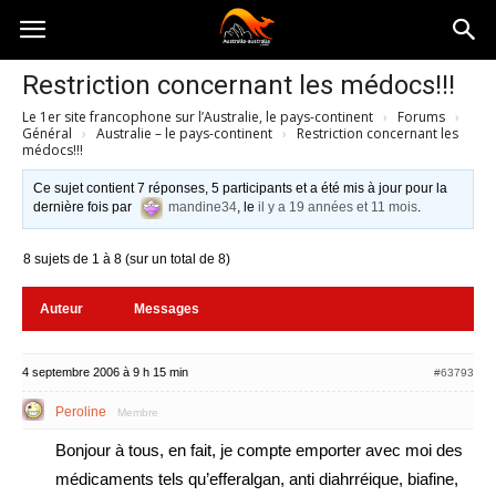
Australia-
Restriction concernant les médocs!!!
Le 1er site francophone sur l’Australie, le pays-continent
›
Forums
›
australie.com
Général
›
Australie – le pays-continent
›
Restriction concernant les
médocs!!!
Ce sujet contient 7 réponses, 5 participants et a été mis à jour pour la
dernière fois par
mandine34
, le
il y a 19 années et 11 mois
.
8 sujets de 1 à 8 (sur un total de 8)
Auteur
Messages
4 septembre 2006 à 9 h 15 min
#63793
Peroline
Membre
Bonjour à tous, en fait, je compte emporter avec moi des
médicaments tels qu’efferalgan, anti diahrréique, biafine,