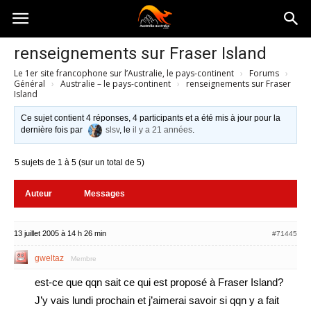
Australia-
renseignements sur Fraser Island
Le 1er site francophone sur l’Australie, le pays-continent
›
Forums
›
australie.com
Général
›
Australie – le pays-continent
›
renseignements sur Fraser
Island
Ce sujet contient 4 réponses, 4 participants et a été mis à jour pour la
dernière fois par
slsv
, le
il y a 21 années
.
5 sujets de 1 à 5 (sur un total de 5)
Auteur
Messages
13 juillet 2005 à 14 h 26 min
#71445
gweltaz
Membre
est-ce que qqn sait ce qui est proposé à Fraser Island?
J’y vais lundi prochain et j’aimerai savoir si qqn y a fait