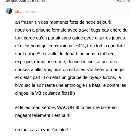
29 juillet 2005 à 9 h 15 min
#328075
slsv
Membre
ah fraser, un des moments forts de notre séjour!!!
nous on a prisune formule avec travel bugs pas chère du
tout parce qu’on partait sans guide avec d’autres jeunes,
et c’est nous qui consuisions le 4*4, trop fort la conduite
sur la plage!!! la veille du départ, on nous a tot bien
expliqué, remis une carte, donné les indications des
choses à aller voir, puis on est allés s’acheter à manger
et c’était parti!!! on était un groupe de joyeux lurons, le
bivouac le soir reste une anthologie (la bataille contre les
dingos, la VB coulant à flots!!!)
et le lac mac kenzie, WAOUH!!!! tu peux le boire en
nageant tellement il est pur!!!
en tout cas tu vas t’éclater!!!