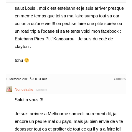
salut Louis , moi c’est estebann et je suis arriver presque
en meme temps que toi sa ma l’aire sympa tout sa car
oui on a qu’une vie !!! on peut se faire une ptite soirée ou
un road trip a l’ocase si sa te tente voici mon facebook :
Estebann Pires Ptit’ Kangourou . Je suis du coté de
clayton .
tchu
19 octobre 2011 à 3 h 31 min
#109635
Nonostralie
Membre
Salut a vous 3!
Je suis arrivee a Melbourne samedi, autrement dit, jai
encore un peu le mal du pays, mais jai bien envie de vite
depasser tout ca et profiter de tout ce qu il y a a faire ici!