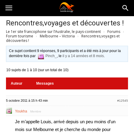
Australia-
Rencontres,voyages et découvertes !
Le 1er site francophone sur l’Australie, le pays-continent
›
Forums
›
australie.com
Forum tourisme
›
Melbourne – Victoria
›
Rencontres,voyages et
découvertes !
Ce sujet contient 9 réponses, 9 participants et a été mis à jour pour la
dernière fois par
Pinch_
, le
il y a 14 années et 8 mois
.
10 sujets de 1 à 10 (sur un total de 10)
Auteur
Messages
5 octobre 2011 à 15 h 43 min
#12545
Youkha
Membre
Je m’appelle Louis, arrivé depuis un peu moins d’un
mois sur Melbourne et je cherche du monde pour