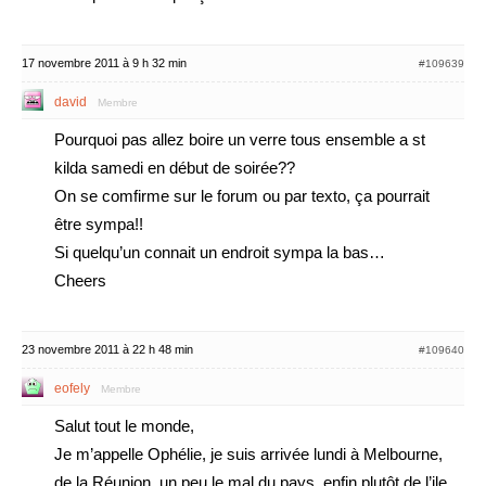
17 novembre 2011 à 9 h 32 min
#109639
david
Membre
Pourquoi pas allez boire un verre tous ensemble a st
kilda samedi en début de soirée??
On se comfirme sur le forum ou par texto, ça pourrait
être sympa!!
Si quelqu’un connait un endroit sympa la bas…
Cheers
23 novembre 2011 à 22 h 48 min
#109640
eofely
Membre
Salut tout le monde,
Je m’appelle Ophélie, je suis arrivée lundi à Melbourne,
de la Réunion, un peu le mal du pays, enfin plutôt de l’ile,