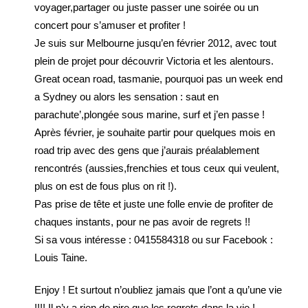
voyager,partager ou juste passer une soirée ou un
concert pour s’amuser et profiter !
Je suis sur Melbourne jusqu’en février 2012, avec tout
plein de projet pour découvrir Victoria et les alentours.
Great ocean road, tasmanie, pourquoi pas un week end
a Sydney ou alors les sensation : saut en
parachute’,plongée sous marine, surf et j’en passe !
Après février, je souhaite partir pour quelques mois en
road trip avec des gens que j’aurais préalablement
rencontrés (aussies,frenchies et tous ceux qui veulent,
plus on est de fous plus on rit !).
Pas prise de tête et juste une folle envie de profiter de
chaques instants, pour ne pas avoir de regrets !!
Si sa vous intéresse : 0415584318 ou sur Facebook :
Louis Taine.
Enjoy ! Et surtout n’oubliez jamais que l’ont a qu’une vie
!!!! Il n’y a rien de pire que les regrets dans la vie !