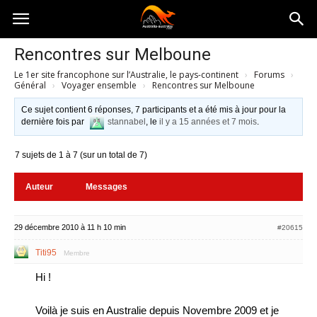
Australia-
Rencontres sur Melboune
Le 1er site francophone sur l’Australie, le pays-continent
›
Forums
›
australie.com
Général
›
Voyager ensemble
›
Rencontres sur Melboune
Ce sujet contient 6 réponses, 7 participants et a été mis à jour pour la
dernière fois par
stannabel
, le
il y a 15 années et 7 mois
.
7 sujets de 1 à 7 (sur un total de 7)
Auteur
Messages
29 décembre 2010 à 11 h 10 min
#20615
Titi95
Membre
Hi !
Voilà je suis en Australie depuis Novembre 2009 et je