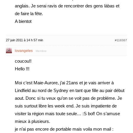
anglais. Je serai ravis de rencontrer des gens làbas et
de faire la fête.
A bientot
27 juin 2011 à 14 h 57 min
#118367
lovangeles
Membre
coucou!!
Hello !!!
Moi c’est Maie-Aurore, j’ai 21ans et je vais arriver à
Lindfield au nord de Sydney en tant que fille au pair début
aout. Donc si tu veux qu’on se voit pas de probléme. Je
suis surtout libre les week end. Je suis impatiente de
visiter la région mais toute seule… :S bof! On s’amuse
mieux à plusieurs.
je n’ai pas encore de portable mais voila mon mail :