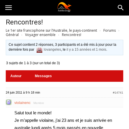
Australia-
Rencontres!
Le 1er site francophone sur l’Australie, le pays-continent
›
Forums
›
australie.com
Général
›
Voyager ensemble
›
Rencontres!
Ce sujet contient 2 réponses, 3 participants et a été mis à jour pour la
dernière fois par
lovangeles
, le
il y a 15 années et 1 mois
.
3 sujets de 1 à 3 (sur un total de 3)
Auteur
Messages
24 juin 2011 à 9 h 18 min
#14741
violainenc
Membre
Salut tout le monde!
Je m’appelle violaine, j’ai 23 ans et je suis arrivée en
australie lundi après 5 mois passés en nouvelle