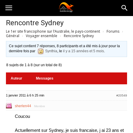
Australia-
Rencontre Sydney
Le 1er site francophone sur l’Australie, le pays-continent
›
Forums
›
australie.com
Général
›
Voyager ensemble
›
Rencontre Sydney
Ce sujet contient 7 réponses, 8 participants et a été mis à jour pour la
dernière fois par
Synthia
, le
il y a 15 années et 5 mois
.
8 sujets de 1 à 8 (sur un total de 8)
Auteur
Messages
1 janvier 2011 à 6 h 25 min
#20549
sherlen44
Membre
Coucou
Actuellement sur Sydney, je suis francaise, j ai 23 ans et