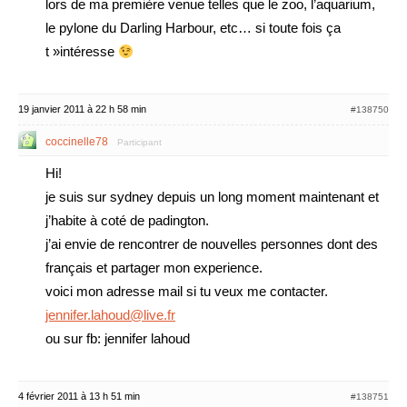
lors de ma première venue telles que le zoo, l’aquarium,
le pylone du Darling Harbour, etc… si toute fois ça
t »intéresse
19 janvier 2011 à 22 h 58 min
#138750
coccinelle78
Participant
Hi!
je suis sur sydney depuis un long moment maintenant et
j’habite à coté de padington.
j’ai envie de rencontrer de nouvelles personnes dont des
français et partager mon experience.
voici mon adresse mail si tu veux me contacter.
jennifer.lahoud@live.fr
ou sur fb: jennifer lahoud
4 février 2011 à 13 h 51 min
#138751