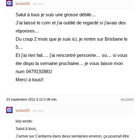
tortue09
Membre
Salut à tous je suis une grosse débile…
J’ai laissé le com et j’ai oublié de regardé si j’avais des
réponses…
Du coup 2 mois que je suis ici, je rentre sur Brisbane le
5…
Et j’ai rien fait…. j’ai rencontré personne… so… si vous
ète dispo la semaine prochaine… je vous laisse mon
num 0479192881!
Merci à tous!!
23 septembre 2011 à 12 h 08 min
#112645
tortue09
Membre
lely wrote:
Salut à tous,
J’arrive sur Canberra dans deux semaines environ, ça pourrait être