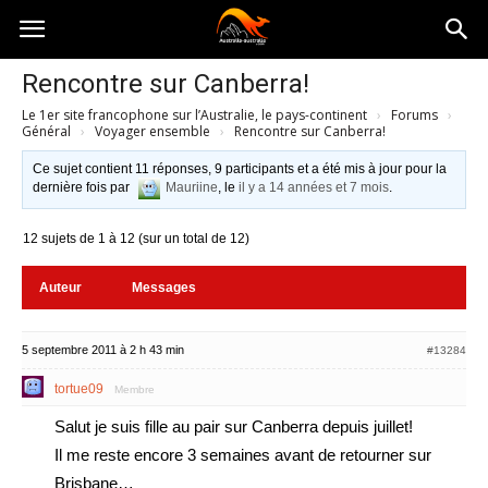
Australia-
Rencontre sur Canberra!
Le 1er site francophone sur l’Australie, le pays-continent
›
Forums
›
australie.com
Général
›
Voyager ensemble
›
Rencontre sur Canberra!
Ce sujet contient 11 réponses, 9 participants et a été mis à jour pour la
dernière fois par
Mauriine
, le
il y a 14 années et 7 mois
.
12 sujets de 1 à 12 (sur un total de 12)
Auteur
Messages
5 septembre 2011 à 2 h 43 min
#13284
tortue09
Membre
Salut je suis fille au pair sur Canberra depuis juillet!
Il me reste encore 3 semaines avant de retourner sur
Brisbane…