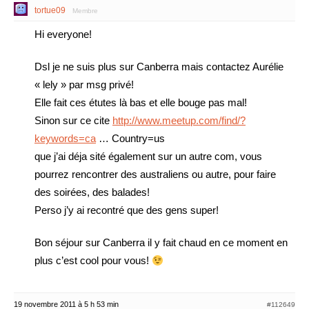
tortue09
Membre
Hi everyone!
Dsl je ne suis plus sur Canberra mais contactez Aurélie
« lely » par msg privé!
Elle fait ces étutes là bas et elle bouge pas mal!
Sinon sur ce cite
http://www.meetup.com/find/?
keywords=ca
… Country=us
que j’ai déja sité également sur un autre com, vous
pourrez rencontrer des australiens ou autre, pour faire
des soirées, des balades!
Perso j’y ai recontré que des gens super!
Bon séjour sur Canberra il y fait chaud en ce moment en
plus c’est cool pour vous!
19 novembre 2011 à 5 h 53 min
#112649