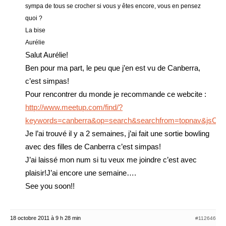
sympa de tous se crocher si vous y êtes encore, vous en pensez
quoi ?
La bise
Aurélie
Salut Aurélie!
Ben pour ma part, le peu que j’en est vu de Canberra,
c’est simpas!
Pour rencontrer du monde je recommande ce webcite :
http://www.meetup.com/find/?
keywords=canberra&op=search&searchfrom=topnav&jsCou
Je l’ai trouvé il y a 2 semaines, j’ai fait une sortie bowling
avec des filles de Canberra c’est simpas!
J’ai laissé mon num si tu veux me joindre c’est avec
plaisir!J’ai encore une semaine….
See you soon!!
18 octobre 2011 à 9 h 28 min
#112646