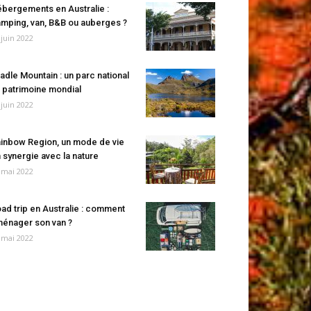
bergements en Australie :
mping, van, B&B ou auberges ?
 juin 2022
adle Mountain : un parc national
 patrimoine mondial
 juin 2022
inbow Region, un mode de vie
 synergie avec la nature
 mai 2022
ad trip en Australie : comment
énager son van ?
 mai 2022