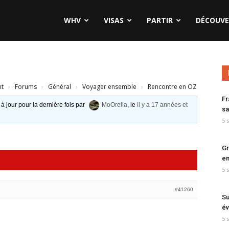
WHV
VISAS
PARTIR
DÉCOUVE
nt
›
Forums
›
Général
›
Voyager ensemble
›
Rencontre en OZ
Fr
 à jour pour la dernière fois par
MoOrelia
, le
il y a 17 années et
sa
5 
Gr
en
5 
#41260
Su
év
5 