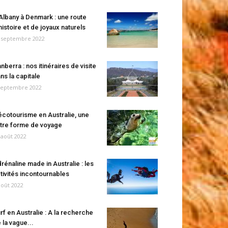
Albany à Denmark : une route
histoire et de joyaux naturels
 septembre 2022
nberra : nos itinéraires de visite
ns la capitale
septembre 2022
écotourisme en Australie, une
tre forme de voyage
 août 2022
rénaline made in Australie : les
tivités incontournables
août 2022
rf en Australie : A la recherche
 la vague...