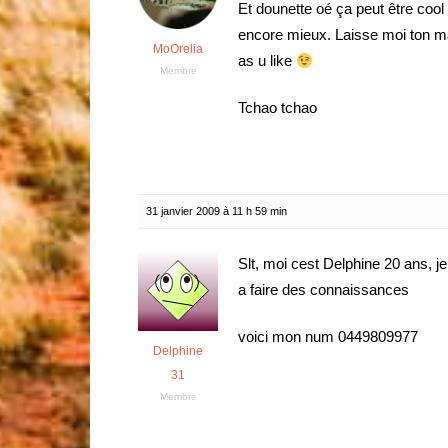
Et dounette oé ça peut être cool 
encore mieux. Laisse moi ton mail
MoOrelia
as u like
Membre
Tchao tchao
31 janvier 2009 à 11 h 59 min
Slt, moi cest Delphine 20 ans, j
a faire des connaissances
voici mon num 0449809977
Delphine
31
Membre