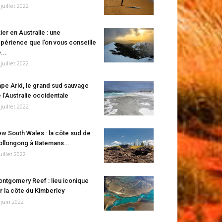
 juillet 2022
ier en Australie : une
périence que l’on vous conseille
...
 juillet 2022
pe Arid, le grand sud sauvage
 l’Australie occidentale
 juillet 2022
w South Wales : la côte sud de
llongong à Batemans...
juillet 2022
ntgomery Reef : lieu iconique
r la côte du Kimberley
 juin 2022