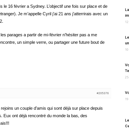
s le 16 février a Sydney. L’objectif une fois sur place et de
La
ranger). Je m’appelle Cyril j’ai 21 ans j’atterrirais avec un
im
2.
12
es parages a partir de mi-février n’hésiter pas a me
Le
rencontre, un simple verre, ou partager une future bout de
un
10
Vo
Te
25
Vo
#205376
19
e rejoins un couple d’amis qui sont déjà sur place depuis
. Eux ont déjà rencontré du monde la bas, des
Le
ais!!!
Ce