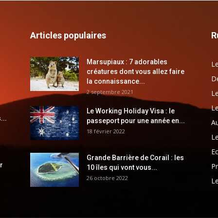
Articles populaires
R
Marsupiaux : 7 adorables
Le
créatures dont vous allez faire
Dé
la connaissance...
2 septembre 2021
Le
Le
Le Working Holiday Visa : le
...
passeport pour une année en...
Au
18 février 2022
Le
E
Grande Barrière de Corail : les
r
Pr
10 îles qui vont vous...
26 octobre 2022
Le