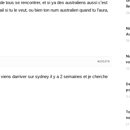
Gr
de tous se rencontrer, et si ya des australiens aussi c’est
îl
 si tu le veut, ou bien ton num australien quand tu l’aura,
26
Na
Au
19
Nu
#205379
vo
12
e viens darriver sur sydney il y a 2 semaines et je cherche
De
po
5 
To
no
21