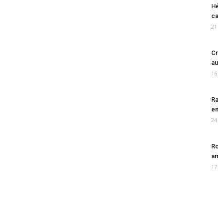
Hé
ca
21
Cr
au
16
Ra
en
24
Ro
am
17