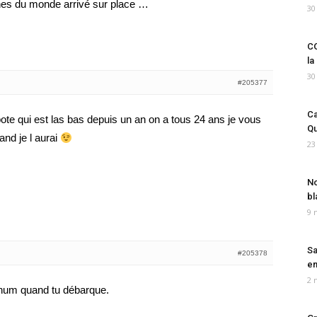
hes du monde arrivé sur place …
30
CO
la
30
#205377
Ca
pote qui est las bas depuis un an on a tous 24 ans je vous
Qu
nd je l aurai
23
No
bl
9 
Sa
#205378
em
2 
num quand tu débarque.