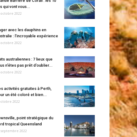
ande Barrière de Corail : les 10
es qui vont vous...
 octobre 2022
ger avec les dauphins en
stralie : l’incroyable expérience
 octobre 2022
its australiennes : 7 lieux que
us n’êtes pas prêt d’oublier...
 octobre 2022
s activités gratuites à Perth,
ur un été coloré et bien...
octobre 2022
wnsville, point stratégique du
rd tropical Queensland
 septembre 2022