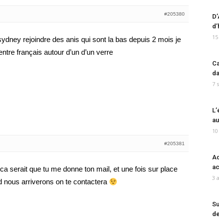
#205380
D’
d’
15
r sydney rejoindre des anis qui sont la bas depuis 2 mois je
entre français autour d’un d’un verre
Ca
da
7 
L’
au
10
#205381
Ad
ac
 ca serait que tu me donne ton mail, et une fois sur place
3 
 nous arriverons on te contactera
Su
de