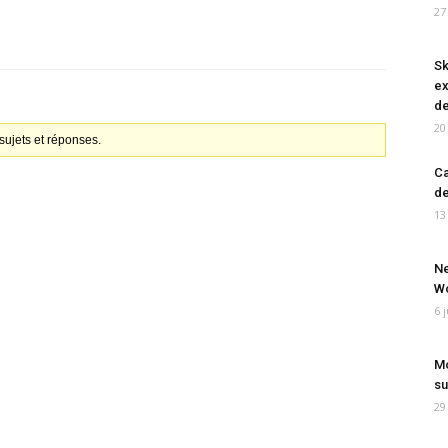
27
Sk
ex
de
20
ujets et réponses.
Ca
de
13
Ne
Wo
6 
Mo
su
29