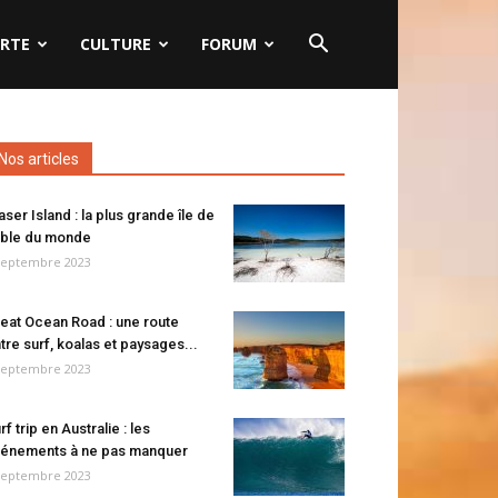
RTE
CULTURE
FORUM
Nos articles
aser Island : la plus grande île de
ble du monde
septembre 2023
eat Ocean Road : une route
tre surf, koalas et paysages...
septembre 2023
rf trip en Australie : les
énements à ne pas manquer
septembre 2023