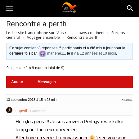
Australia-
Rencontre a perth
Le 1er site francophone sur l’Australie, le pays-continent
›
Forums
›
australie.com
Général
›
Voyager ensemble
›
Rencontre a perth
Ce sujet contient 8 réponses, 5 participants et a été mis à jour pour la
dernière fois par
marlene11
, le
il y a 12 années et 10 mois
.
9 sujets de 1 à 9 (sur un total de 9)
Auteur
Messages
13 septembre 2013 à 15 h 28 min
#84641
dapvril
Participant
Hello,les gens !!! Je suis arriver a Perth,jy reste kelke
temp,pour tou ceux qui veulent
Aller boire un verre, fr connaissance
) see you soon