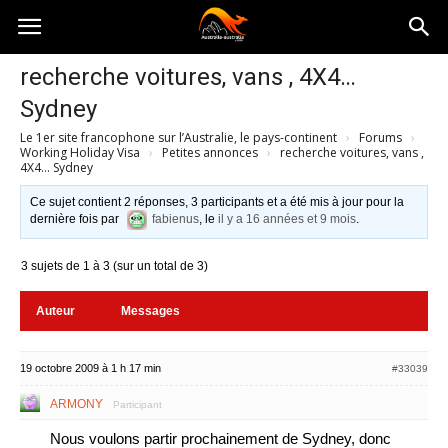
Australia-
recherche voitures, vans , 4X4…
Sydney
australie.com
Le 1er site francophone sur l’Australie, le pays-continent
›
Forums
›
Working Holiday Visa
›
Petites annonces
›
recherche voitures, vans ,
4X4… Sydney
Ce sujet contient 2 réponses, 3 participants et a été mis à jour pour la
dernière fois par
fabienus
, le
il y a 16 années et 9 mois
.
3 sujets de 1 à 3 (sur un total de 3)
Auteur
Messages
19 octobre 2009 à 1 h 17 min
#33039
ARMONY
Participant
Nous voulons partir prochainement de Sydney, donc