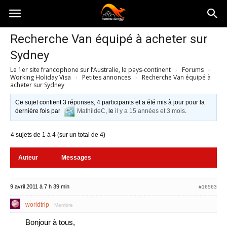
Australia-
Recherche Van équipé à acheter sur
Sydney
australie.com
Le 1er site francophone sur l’Australie, le pays-continent
›
Forums
›
Working Holiday Visa
›
Petites annonces
›
Recherche Van équipé à
acheter sur Sydney
Ce sujet contient 3 réponses, 4 participants et a été mis à jour pour la
dernière fois par
MathildeC
, le
il y a 15 années et 3 mois
.
4 sujets de 1 à 4 (sur un total de 4)
Auteur
Messages
9 avril 2011 à 7 h 39 min
#16563
worldtrip
Membre
Bonjour à tous,