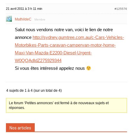
21 avril 2011 à 3 h 11 min
#125576
MathildeC
Membre
Salut nous vendons notre van, voici le lien de notre
annonce
http://sydney.gumtree.com.au/c-Cars-Vehicles-
Motorbikes-Parts-caravan-campervan-motor-home-
Maxi-Van-Mazda-E2200-Diesel-Urgent-
W0QQAdIdZ275929344
Si vous êtes intéressé appelez nous
4 sujets de 1 à 4 (sur un total de 4)
Le forum ‘Petites annonces’ est fermé à de nouveaux sujets et
réponses.
Nos articles