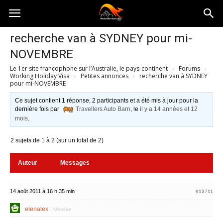
Australia-
recherche van à SYDNEY pour mi-
NOVEMBRE
australie.com
Le 1er site francophone sur l’Australie, le pays-continent
›
Forums
›
Working Holiday Visa
›
Petites annonces
›
recherche van à SYDNEY
pour mi-NOVEMBRE
Ce sujet contient 1 réponse, 2 participants et a été mis à jour pour la
dernière fois par
Travellers Auto Barn
, le
il y a 14 années et 12
mois
.
2 sujets de 1 à 2 (sur un total de 2)
Auteur
Messages
14 août 2011 à 16 h 35 min
#13711
elenalex
Membre