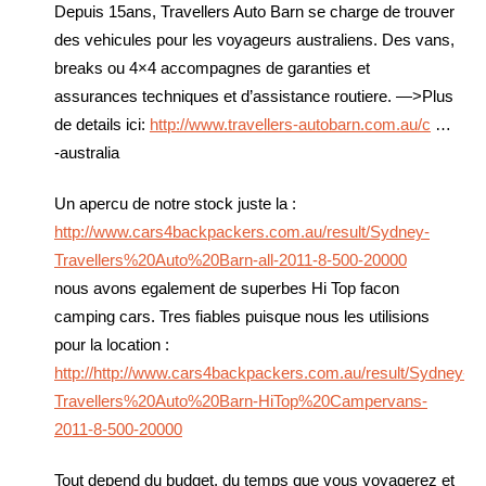
Depuis 15ans, Travellers Auto Barn se charge de trouver
des vehicules pour les voyageurs australiens. Des vans,
breaks ou 4×4 accompagnes de garanties et
assurances techniques et d’assistance routiere. —>Plus
de details ici:
http://www.travellers-autobarn.com.au/c
…
-australia
Un apercu de notre stock juste la :
http://www.cars4backpackers.com.au/result/Sydney-
Travellers%20Auto%20Barn-all-2011-8-500-20000
nous avons egalement de superbes Hi Top facon
camping cars. Tres fiables puisque nous les utilisions
pour la location :
http://http://www.cars4backpackers.com.au/result/Sydney-
Travellers%20Auto%20Barn-HiTop%20Campervans-
2011-8-500-20000
Tout depend du budget, du temps que vous voyagerez et