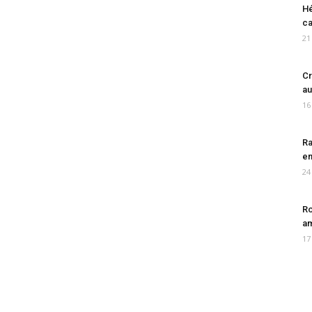
Hé
ca
21
Cr
au
16
Ra
en
24
Ro
am
17