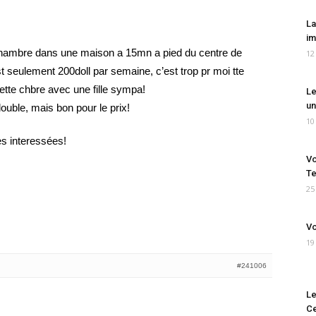
La
im
chambre dans une maison a 15mn a pied du centre de
12
est seulement 200doll par semaine, c’est trop pr moi tte
ette chbre avec une fille sympa!
Le
un
double, mais bon pour le prix!
10
s interessées!
Vo
Te
25
Vo
19
#241006
Le
Ce