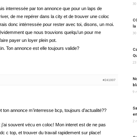
30
 suis interressée par ton annonce que pour un laps de
river, de me repérer dans la city et de trouver une coloc
CO
is donc intérressée pour rester avec toi, disons, un moi.
la
is évidemment que nous trouvions quelqu’un pour me
30
aire payer un loyer plein pot.
atin. Ton annonce est elle toujours valide?
Ca
Qu
23
No
#241007
bl
9 
Sa
t ton annonce m’interresse bcp, toujours d’actualité??
em
2 
’ai souvent vécu en coloc! Mon interet est de ne pas
c c top, et trouver du travail rapidement sur place!