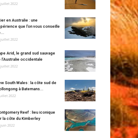
 juillet 2022
ier en Australie : une
périence que l’on vous conseille
...
 juillet 2022
pe Arid, le grand sud sauvage
 l’Australie occidentale
 juillet 2022
w South Wales : la côte sud de
llongong à Batemans...
juillet 2022
ntgomery Reef : lieu iconique
r la côte du Kimberley
 juin 2022