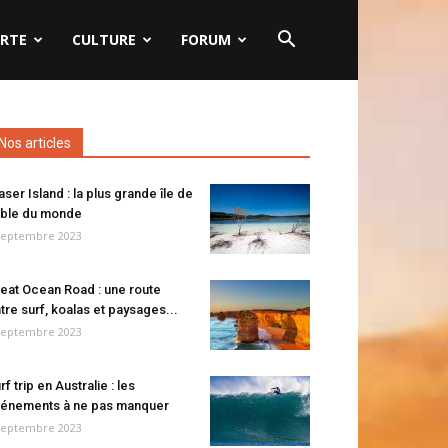
RTE
CULTURE
FORUM
Nos articles
aser Island : la plus grande île de
ble du monde
septembre 2023
eat Ocean Road : une route
tre surf, koalas et paysages...
septembre 2023
rf trip en Australie : les
énements à ne pas manquer
septembre 2023