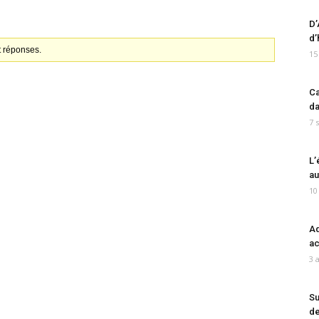
D’
d’
t réponses.
15
Ca
da
7 
L’
au
10
Ad
ac
3 
Su
de