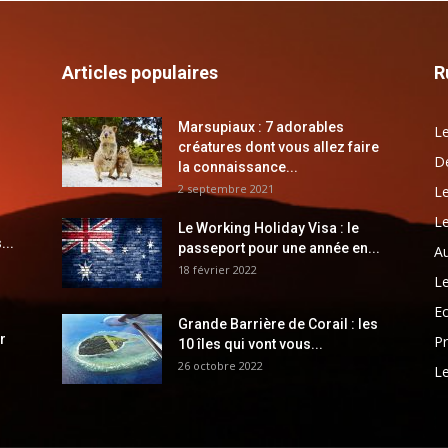
Articles populaires
R
Marsupiaux : 7 adorables
Le
créatures dont vous allez faire
Dé
la connaissance...
2 septembre 2021
Le
Le
Le Working Holiday Visa : le
...
passeport pour une année en...
Au
18 février 2022
Le
E
Grande Barrière de Corail : les
r
Pr
10 îles qui vont vous...
26 octobre 2022
Le