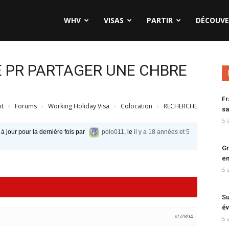
WHV
VISAS
PARTIR
DÉCOUVE
E PR PARTAGER UNE CHBRE
Fr
nt
›
Forums
›
Working Holiday Visa
›
Colocation
›
RECHERCHE
sa
5 
 à jour pour la dernière fois par
polo011
, le
il y a 18 années et 5
Gr
en
5 
Su
év
#52894
5 