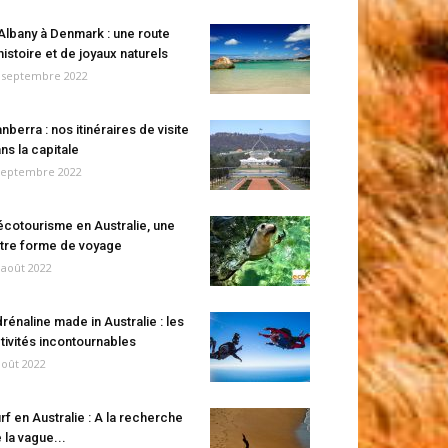
Albany à Denmark : une route
histoire et de joyaux naturels
 septembre 2022
nberra : nos itinéraires de visite
ns la capitale
septembre 2022
écotourisme en Australie, une
tre forme de voyage
 août 2022
rénaline made in Australie : les
tivités incontournables
août 2022
rf en Australie : A la recherche
 la vague...