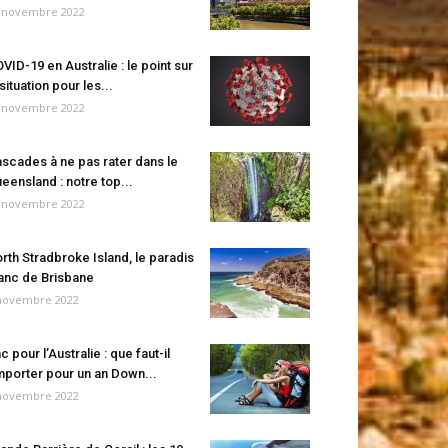
 novembre 2022
VID-19 en Australie : le point sur
 situation pour les...
 novembre 2022
scades à ne pas rater dans le
eensland : notre top...
 novembre 2022
rth Stradbroke Island, le paradis
anc de Brisbane
novembre 2022
c pour l’Australie : que faut-il
porter pour un an Down...
novembre 2022