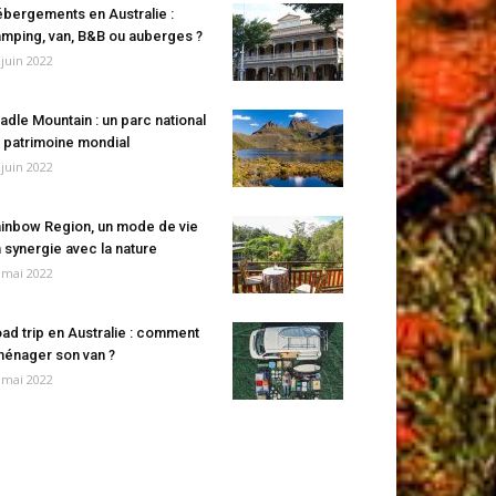
bergements en Australie :
mping, van, B&B ou auberges ?
 juin 2022
adle Mountain : un parc national
 patrimoine mondial
 juin 2022
inbow Region, un mode de vie
 synergie avec la nature
 mai 2022
ad trip en Australie : comment
énager son van ?
 mai 2022