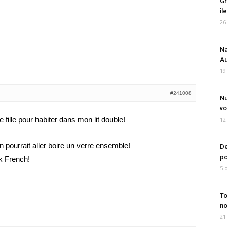
Gr
îl
26
Na
Au
19
#241008
Nu
vo
 fille pour habiter dans mon lit double!
12
on pourrait aller boire un verre ensemble!
De
po
k French!
5 
To
no
21