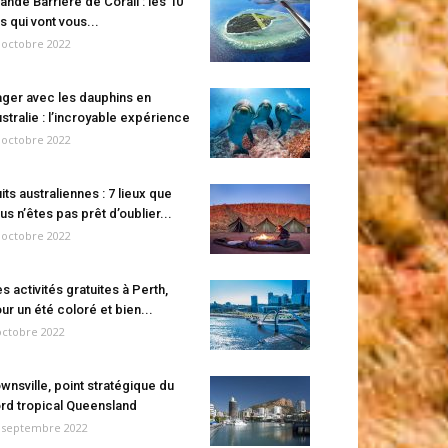
ande Barrière de Corail : les 10
es qui vont vous...
 octobre 2022
ger avec les dauphins en
stralie : l’incroyable expérience
 octobre 2022
its australiennes : 7 lieux que
us n’êtes pas prêt d’oublier...
 octobre 2022
s activités gratuites à Perth,
ur un été coloré et bien...
octobre 2022
wnsville, point stratégique du
rd tropical Queensland
 septembre 2022