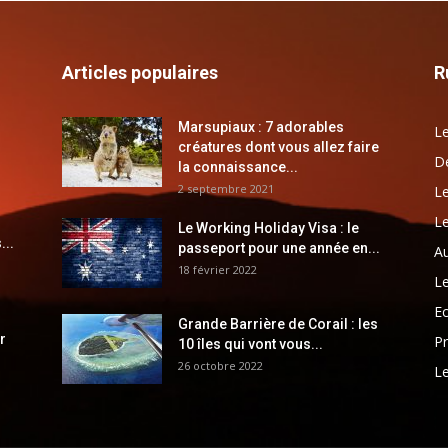
Articles populaires
R
Marsupiaux : 7 adorables
Le
créatures dont vous allez faire
Dé
la connaissance...
2 septembre 2021
Le
Le
Le Working Holiday Visa : le
...
passeport pour une année en...
Au
18 février 2022
Le
E
Grande Barrière de Corail : les
r
Pr
10 îles qui vont vous...
26 octobre 2022
Le