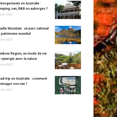
bergements en Australie :
mping, van, B&B ou auberges ?
 juin 2022
adle Mountain : un parc national
 patrimoine mondial
 juin 2022
inbow Region, un mode de vie
 synergie avec la nature
 mai 2022
ad trip en Australie : comment
énager son van ?
 mai 2022