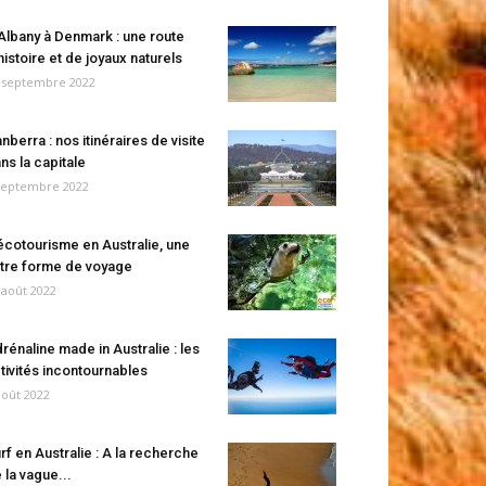
Albany à Denmark : une route
histoire et de joyaux naturels
 septembre 2022
nberra : nos itinéraires de visite
ns la capitale
septembre 2022
écotourisme en Australie, une
tre forme de voyage
 août 2022
rénaline made in Australie : les
tivités incontournables
août 2022
rf en Australie : A la recherche
 la vague...