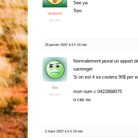
See ya
Tom
Venturini
Membre
29 janvier 2007 à 6 h 15 min
Normalement jaurai un appart des
sarrenger
Si on est 4 sa coutera 90$ per w
Tim
mon num c 0422868075
Membre
o cas ou
2 mars 2007 à 5 h 24 min