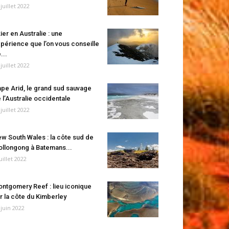
 juillet 2022
ier en Australie : une
périence que l’on vous conseille
...
 juillet 2022
pe Arid, le grand sud sauvage
 l’Australie occidentale
 juillet 2022
w South Wales : la côte sud de
llongong à Batemans...
juillet 2022
ntgomery Reef : lieu iconique
r la côte du Kimberley
 juin 2022