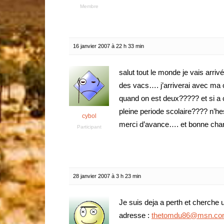
Membre
16 janvier 2007 à 22 h 33 min
salut tout le monde je vais arrivé
des vacs…. j’arriverai avec ma c
quand on est deux????? et si a c
pleine periode scolaire???? n’h
cybol
merci d’avance…. et bonne cha
Participant
28 janvier 2007 à 3 h 23 min
Je suis deja a perth et cherche 
adresse :
thetomdu86@msn.c