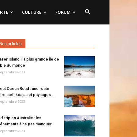
RTE
CULTURE
FORUM
Nos articles
aser Island : la plus grande île de
ble du monde
septembre 2023
eat Ocean Road : une route
tre surf, koalas et paysages...
septembre 2023
rf trip en Australie : les
énements à ne pas manquer
septembre 2023