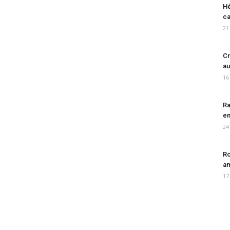
Hé
ca
21
Cr
au
16
Ra
en
24
Ro
am
17