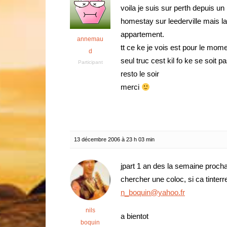
voila je suis sur perth depuis un
homestay sur leederville mais la 
appartement.
annemau
tt ce ke je vois est pour le mom
d
seul truc cest kil fo ke se soit p
Participant
resto le soir
merci
13 décembre 2006 à 23 h 03 min
jpart 1 an des la semaine prochai
chercher une coloc, si ca tinter
n_boquin@yahoo.fr
nils
a bientot
boquin