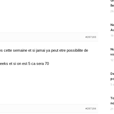
Gr
îl
26
Na
Au
19
#287183
Nu
 cette semaine et si jamai ya peut etre possibilite de
vo
12
eeks et si on est 5 ca sera 70
De
po
5 
To
no
21
#287184