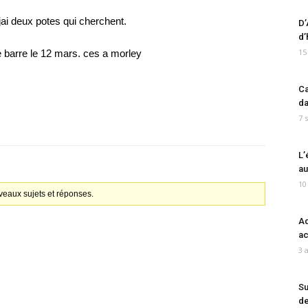
jai deux potes qui cherchent.
D’
d’
15
 barre le 12 mars. ces a morley
Ca
da
7 
L’
au
10
veaux sujets et réponses.
Ad
ac
3 
Su
de