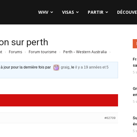
WHV
VISAS
PARTIR
DÉCOUVE
on sur perth
nt
›
Forums
›
Forum tourisme
›
Perth – Western Australia
›
Fr
sa
 à jour pour la dernière fois par
graig
, le
il y a 19 années et 5
5 
Gr
en
5 
Su
#62709
év
5 