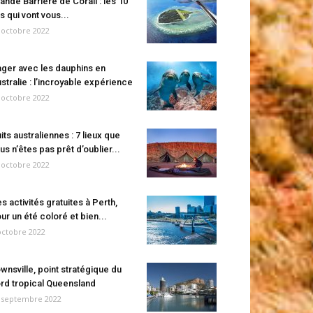
ande Barrière de Corail : les 10
es qui vont vous...
 octobre 2022
ger avec les dauphins en
stralie : l’incroyable expérience
 octobre 2022
its australiennes : 7 lieux que
us n’êtes pas prêt d’oublier...
 octobre 2022
s activités gratuites à Perth,
ur un été coloré et bien...
octobre 2022
wnsville, point stratégique du
rd tropical Queensland
 septembre 2022