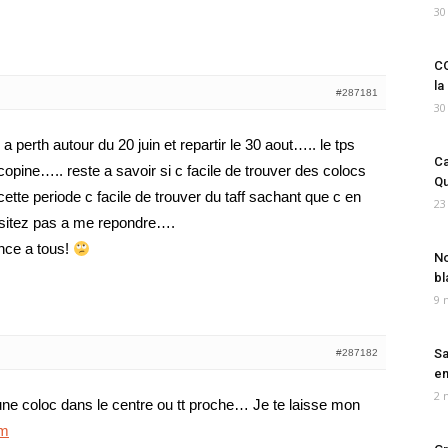
30
CO
la
#287181
30
 a perth autour du 20 juin et repartir le 30 aout….. le tps
Ca
opine….. reste a savoir si c facile de trouver des colocs
Qu
ette periode c facile de trouver du taff sachant que c en
23
esitez pas a me repondre….
nce a tous!
No
bl
9 
Sa
#287182
em
2 
une coloc dans le centre ou tt proche… Je te laisse mon
om