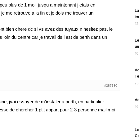
 peu plus de 1 moi, jusqu a maintenant j etais en
La
je me retrouve a la fin et je dois me trouver un
im
12
ent bien chere dc si vs avez des tuyaux n hesitez pas. le
as loin du centre car je travail ds l est de perth dans un
Le
un
10
Vo
Te
25
#287180
Vo
ne, jvai essayer de m’instaler a perth, en particulier
19
resse de chercher 1 ptit appart pour 2-3 personne mail moi
Le
Ce