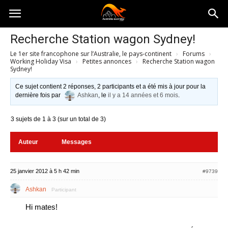
Australia-
Recherche Station wagon Sydney!
Le 1er site francophone sur l’Australie, le pays-continent
›
Forums
›
australie.com
Working Holiday Visa
›
Petites annonces
›
Recherche Station wagon
Sydney!
Ce sujet contient 2 réponses, 2 participants et a été mis à jour pour la
dernière fois par
Ashkan
, le
il y a 14 années et 6 mois
.
3 sujets de 1 à 3 (sur un total de 3)
Auteur
Messages
25 janvier 2012 à 5 h 42 min
#9739
Ashkan
Participant
Hi mates!