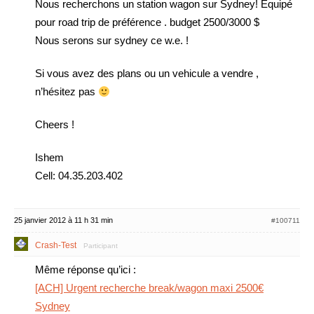
Nous recherchons un station wagon sur Sydney! Équipé
pour road trip de préférence . budget 2500/3000 $
Nous serons sur sydney ce w.e. !
Si vous avez des plans ou un vehicule a vendre ,
n’hésitez pas
Cheers !
Ishem
Cell: 04.35.203.402
25 janvier 2012 à 11 h 31 min
#100711
Crash-Test
Participant
Même réponse qu’ici :
[ACH] Urgent recherche break/wagon maxi 2500€
Sydney