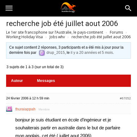
Australia-
recherche job été juillet aout 2006
Le 1er site francophone sur l’Australie, le pays-continent
›
Forums
›
australie.com
Working Holiday Visa
›
Jobs whv
›
recherche job été juillet aout 2006
Ce sujet contient 2 réponses, 3 participants et a été mis à jour pour la
dernière fois par
drup_2015
, le
il y a 20 années et 5 mois
.
3 sujets de 1 à 3 (sur un total de 3)
Auteur
Messages
24 février 2006 à 12 h 59 min
#67052
thuraiappah
Membre
bonjour je suis étudiant en école d’ingénieur et je
souhaiterais partir en australie dans le but de parfaire
mon anglais, cet été ( juillet aout 2006)