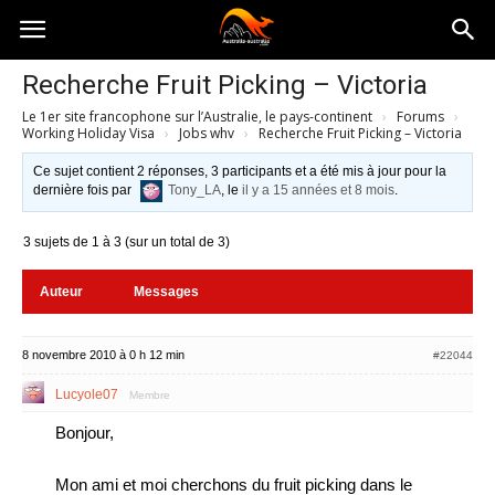
Australia-
Recherche Fruit Picking – Victoria
Le 1er site francophone sur l’Australie, le pays-continent
›
Forums
›
australie.com
Working Holiday Visa
›
Jobs whv
›
Recherche Fruit Picking – Victoria
Ce sujet contient 2 réponses, 3 participants et a été mis à jour pour la
dernière fois par
Tony_LA
, le
il y a 15 années et 8 mois
.
3 sujets de 1 à 3 (sur un total de 3)
Auteur
Messages
8 novembre 2010 à 0 h 12 min
#22044
Lucyole07
Membre
Bonjour,
Mon ami et moi cherchons du fruit picking dans le