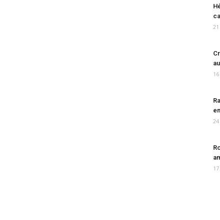
Hé
ca
21
Cr
au
16
Ra
en
24
Ro
am
17