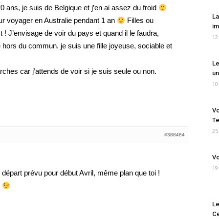
0 ans, je suis de Belgique et j’en ai assez du froid
La
r voyager en Australie pendant 1 an
Filles ou
im
 ! J’envisage de voir du pays et quand il le faudra,
12
e hors du commun. je suis une fille joyeuse, sociable et
Le
ches car j’attends de voir si je suis seule ou non.
un
10
Vo
Te
25
#388484
Vo
19
départ prévu pour début Avril, même plan que toi !
s
Le
Ce