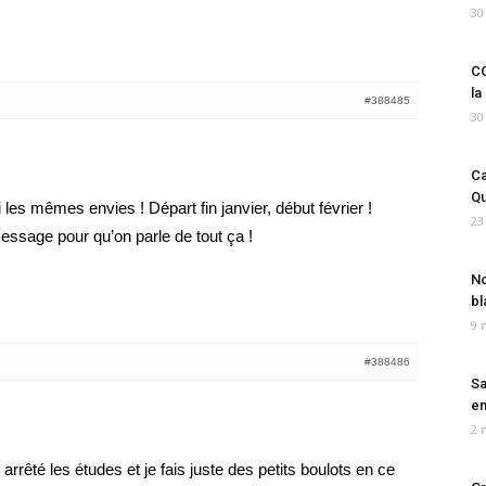
30
CO
la
#388485
30
Ca
Qu
’ai les mêmes envies ! Départ fin janvier, début février !
23
ssage pour qu’on parle de tout ça !
No
bl
9 
#388486
Sa
em
2 
arrêté les études et je fais juste des petits boulots en ce