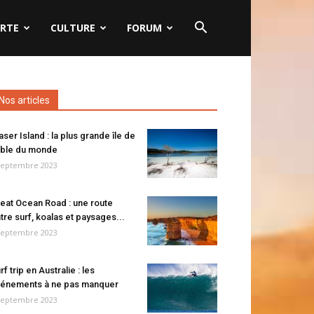
RTE
CULTURE
FORUM
Nos articles
aser Island : la plus grande île de
ble du monde
septembre 2023
eat Ocean Road : une route
tre surf, koalas et paysages...
septembre 2023
rf trip en Australie : les
énements à ne pas manquer
septembre 2023