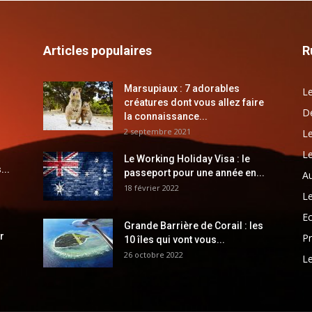
Articles populaires
R
Marsupiaux : 7 adorables
Le
créatures dont vous allez faire
Dé
la connaissance...
2 septembre 2021
Le
Le
Le Working Holiday Visa : le
...
passeport pour une année en...
Au
18 février 2022
Le
E
Grande Barrière de Corail : les
r
Pr
10 îles qui vont vous...
26 octobre 2022
Le