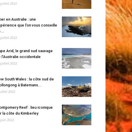
 juillet 2022
ier en Australie : une
périence que l’on vous conseille
...
 juillet 2022
pe Arid, le grand sud sauvage
 l’Australie occidentale
 juillet 2022
w South Wales : la côte sud de
llongong à Batemans...
juillet 2022
ntgomery Reef : lieu iconique
r la côte du Kimberley
 juin 2022