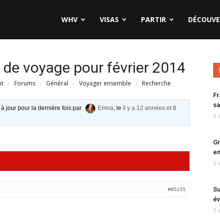
WHV
VISAS
PARTIR
DÉCOUVE
e voyage pour février 2014
nt
›
Forums
›
Général
›
Voyager ensemble
›
Recherche
Fr
sa
 à jour pour la dernière fois par
Emna
, le
il y a 12 années et 8
5 
Gr
en
5 
Su
#85155
év
5 