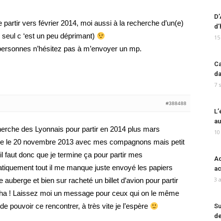
D’
e partir vers février 2014, moi aussi à la recherche d’un(e)
d’
 seul c ‘est un peu déprimant)
15
s personnes n’hésitez pas à m’envoyer un mp.
Ca
da
7 
#388488
L’
au
herche des Lyonnais pour partir en 2014 plus mars
10
 base le 20 novembre 2013 avec mes compagnons mais petit
il faut donc que je termine ça pour partir mes
Ad
ratiquement tout il me manque juste envoyé les papiers
ac
3 
 auberge et bien sur racheté un billet d’avion pour partir
aha ! Laissez moi un message pour ceux qui on le même
 de pouvoir ce rencontrer, à très vite je l’espère
Su
de