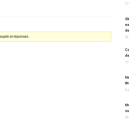
27
Sk
ex
de
ujets et réponses.
20
Ca
de
13
Ne
Wo
6 
Mo
su
29