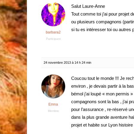
Salut Laure-Anne
Tout comme toi j’ai pour projet d
ou plusieurs compagnons (partir
si tu es intéresser toi ou autre
barbara2
Participant
24 novembre 2013 à 14 h 24 min
Coucou tout le monde !!! Je rec
environ , je devais partir à la
bémol j’ai loupé « mon permis » 
compagnons sont la bas , j’ai p
Emna
pour l’assurance , re-réservé une
Membre
dans la plus grande aventure h
projet et habite sur Lyon histoire