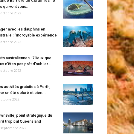
ande Barrière de Corail : les 10
es qui vont vous...
 octobre 2022
ger avec les dauphins en
stralie : l’incroyable expérience
 octobre 2022
its australiennes : 7 lieux que
us n’êtes pas prêt d’oublier...
 octobre 2022
s activités gratuites à Perth,
ur un été coloré et bien...
octobre 2022
wnsville, point stratégique du
rd tropical Queensland
 septembre 2022