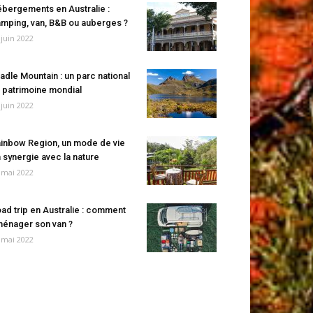
bergements en Australie :
mping, van, B&B ou auberges ?
 juin 2022
adle Mountain : un parc national
 patrimoine mondial
 juin 2022
inbow Region, un mode de vie
 synergie avec la nature
 mai 2022
ad trip en Australie : comment
énager son van ?
 mai 2022