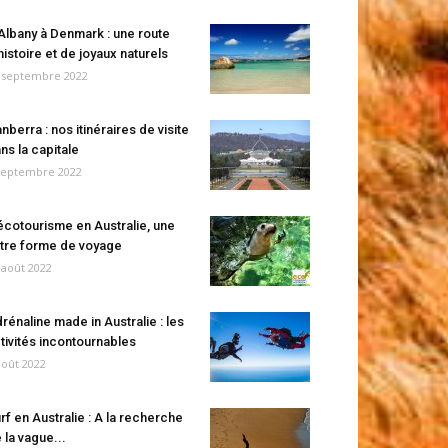
Albany à Denmark : une route
histoire et de joyaux naturels
 septembre 2022
nberra : nos itinéraires de visite
ns la capitale
septembre 2022
écotourisme en Australie, une
tre forme de voyage
 août 2022
rénaline made in Australie : les
tivités incontournables
août 2022
rf en Australie : A la recherche
 la vague...