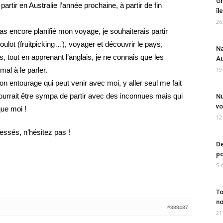
Gr
rtir en Australie l’année prochaine, à partir de fin
îl
26
pas encore planifié mon voyage, je souhaiterais partir
oulot (fruitpicking…), voyager et découvrir le pays,
Na
 tout en apprenant l’anglais, je ne connais que les
Au
al à le parler.
19
 entourage qui peut venir avec moi, y aller seul me fait
ourrait être sympa de partir avec des inconnues mais qui
Nu
vo
ue moi !
12
ressés, n’hésitez pas !
De
po
5 
To
no
#388487
21