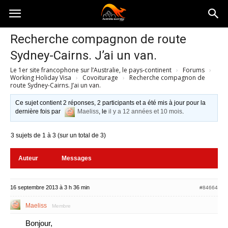
Australia-
Recherche compagnon de route
Sydney-Cairns. J’ai un van.
australie.com
Le 1er site francophone sur l’Australie, le pays-continent
›
Forums
›
Working Holiday Visa
›
Covoiturage
›
Recherche compagnon de
route Sydney-Cairns. J’ai un van.
Ce sujet contient 2 réponses, 2 participants et a été mis à jour pour la
dernière fois par
Maeliss
, le
il y a 12 années et 10 mois
.
3 sujets de 1 à 3 (sur un total de 3)
Auteur
Messages
16 septembre 2013 à 3 h 36 min
#84664
Maeliss
Membre
Bonjour,