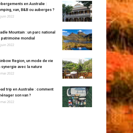
bergements en Australie :
mping, van, B&B ou auberges ?
 juin 2022
adle Mountain : un parc national
 patrimoine mondial
 juin 2022
inbow Region, un mode de vie
 synergie avec la nature
 mai 2022
ad trip en Australie : comment
énager son van ?
 mai 2022