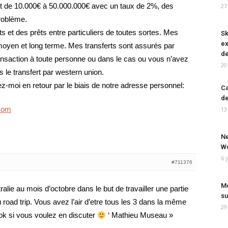
st de 10.000€ à 50.000.000€ avec un taux de 2%, des
27
problème.
s et des prêts entre particuliers de toutes sortes. Mes
Sk
ex
 moyen et long terme. Mes transferts sont assurés par
de
ransaction à toute personne ou dans le cas ou vous n’avez
20
 le transfert par western union.
z-moi en retour par le biais de notre adresse personnel:
Ca
de
.com
13
Ne
Wo
6 
#711376
Mo
ralie au mois d’octobre dans le but de travailler une partie
su
du road trip. Vous avez l’air d’etre tous les 3 dans la même
29
ok si vous voulez en discuter
‘ Mathieu Museau »