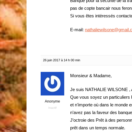
Banque pour la sécurité de la t
pas de copte bancair nous ferons
Si vous êtes intéressés contacte
E-mail:
nathaliewilsone@gmail
26 juin 2017 à 14 h 00 min
Monsieur & Madame,
Je suis NATHALIE WILSONE , Act
Que vous soyez un particuliers F
Anonyme
et n’importe où dans le monde ent
Inactif
n’avez pas la faveur des banques 
J’octroie des Prêt à des person
prêt dans un temps normale.