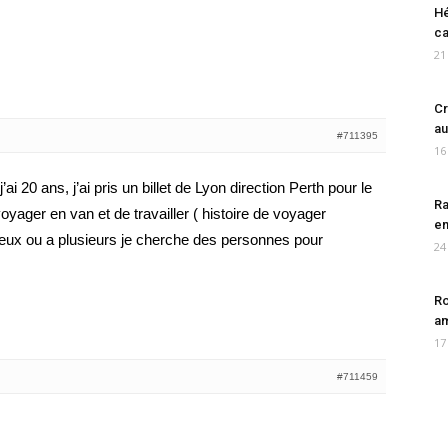
Hé
ca
21
Cr
au
#711395
16
ai 20 ans, j’ai pris un billet de Lyon direction Perth pour le
Ra
voyager en van et de travailler ( histoire de voyager
en
 deux ou a plusieurs je cherche des personnes pour
24
Ro
am
17
#711459