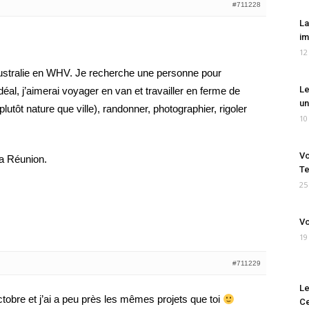
#711228
La
im
12
Australie en WHV. Je recherche une personne pour
Le
déal, j’aimerai voyager en van et travailler en ferme de
un
lutôt nature que ville), randonner, photographier, rigoler
10
Vo
La Réunion.
Te
25
Vo
19
#711229
Le
tobre et j’ai a peu près les mêmes projets que toi
Ce