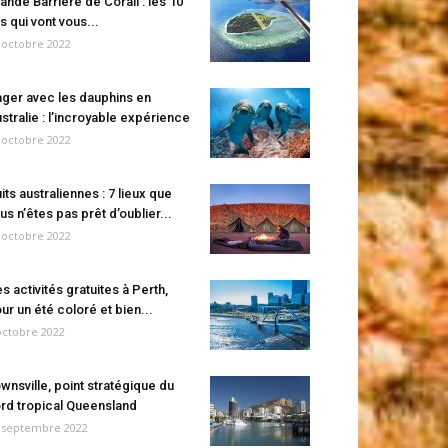
ande Barrière de Corail : les 10
es qui vont vous...
 octobre 2022
ger avec les dauphins en
stralie : l’incroyable expérience
 octobre 2022
its australiennes : 7 lieux que
us n’êtes pas prêt d’oublier...
 octobre 2022
s activités gratuites à Perth,
ur un été coloré et bien...
octobre 2022
wnsville, point stratégique du
rd tropical Queensland
 septembre 2022