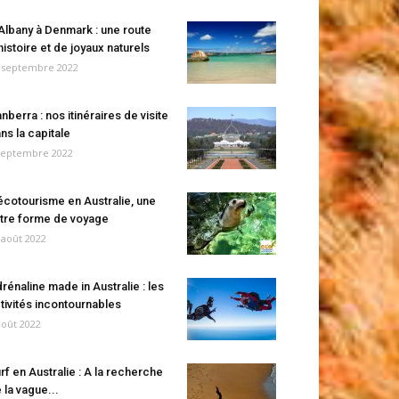
Albany à Denmark : une route
histoire et de joyaux naturels
 septembre 2022
nberra : nos itinéraires de visite
ns la capitale
septembre 2022
écotourisme en Australie, une
tre forme de voyage
 août 2022
rénaline made in Australie : les
tivités incontournables
août 2022
rf en Australie : A la recherche
 la vague...