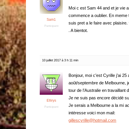
Moi c est Sam 44 and et je vie 
commence a oublier. En meme te
Sam1
suis pret a le faire avec plaisir
Participant
. A bientot.
10 juillet 2017 à 3 h 11 min
Bonjour, moi c’est Cyrille j’ai 2
août/septembre de Melbourne, je
tour de l’Australie en travaillan
Je ne suis pas encore décidé su
Ellirys
Je serais a Melbourne a la mi aoû
Participant
intéresse voici mon mail:
gillescyrille@hotmail.com