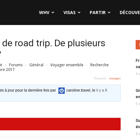
WHV
VISAS
PARTIR
DÉCOUVE
 road trip. De plusieurs
7
Fr
nt
›
Forums
›
Général
›
Voyager ensemble
›
Recherche
sa
bre 2017
5 
Étiqueté :
voyager
Gr
is à jour pour la dernière fois par
caroline.travel
, le
il y a 8
en
5 
Su
év
5 