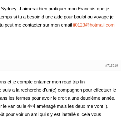
a Sydney. J aimerai bien pratiquer mon Francais que je
mps si tu a besoin d une aide pour boulot ou voyage je
e. tu peut me contacter sur mon email
ii0123@hotmail.com
#711519
5 ans et je compte entamer mon road trip fin
 suis a la recherche d’un(e) compagnon pour effectuer le
t dans les fermes pour avoir le droit a une deuxième année.
r le van ou le 4×4 aménagé mais les deux me vont ;).
t pour voir un ami qui s’y est installé si cela vous