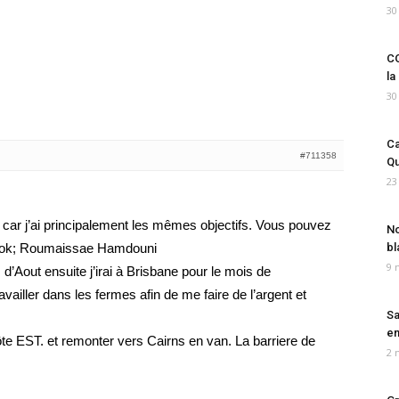
30
CO
la
30
Ca
#711358
Qu
23
ar j’ai principalement les mêmes objectifs. Vous pouvez
No
book; Roumaissae Hamdouni
bl
9 
 d’Aout ensuite j’irai à Brisbane pour le mois de
vailler dans les fermes afin de me faire de l’argent et
Sa
em
a côte EST. et remonter vers Cairns en van. La barriere de
2 