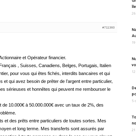
Gr
îl
26
#711360
Na
Au
19
ionnaire et Opérateur financier.
Nu
vo
rançais , Suisses, Canadiens, Belges, Portugais, Italien
12
ier, pour vous qui êtes fichés, interdits bancaires et qui
et qui avez besoin de prêter de l’argent entre particulier,
De
nes sérieuses et honnêtes qui peuvent me rembourser le
po
5 
st de 10.000€ à 50.000.000€ avec un taux de 2%, des
problème.
To
s et des prêts entre particuliers de toutes sortes. Mes
no
 moyen et long terme. Mes transferts sont assurés par
21