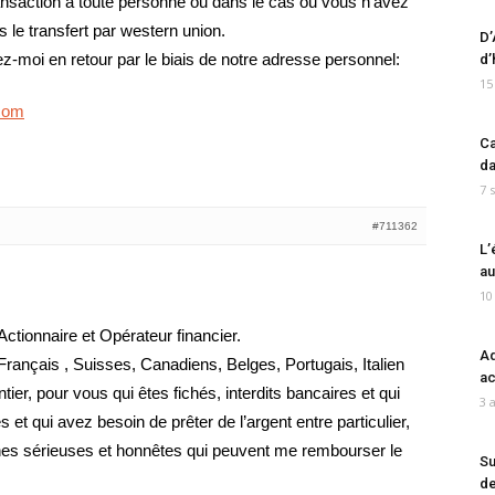
ransaction à toute personne ou dans le cas ou vous n’avez
 le transfert par western union.
D’
z-moi en retour par le biais de notre adresse personnel:
d’
15
.com
Ca
da
7 
#711362
L’
au
10
ionnaire et Opérateur financier.
Ad
rançais , Suisses, Canadiens, Belges, Portugais, Italien
ac
ier, pour vous qui êtes fichés, interdits bancaires et qui
3 
et qui avez besoin de prêter de l’argent entre particulier,
nes sérieuses et honnêtes qui peuvent me rembourser le
Su
de