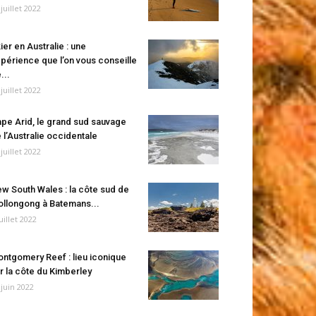
 juillet 2022
ier en Australie : une
périence que l’on vous conseille
...
 juillet 2022
pe Arid, le grand sud sauvage
 l’Australie occidentale
 juillet 2022
w South Wales : la côte sud de
llongong à Batemans...
juillet 2022
ntgomery Reef : lieu iconique
r la côte du Kimberley
 juin 2022