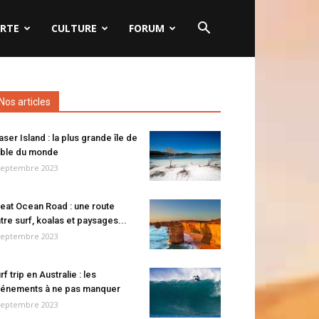
RTE
CULTURE
FORUM
Nos articles
aser Island : la plus grande île de
ble du monde
septembre 2023
eat Ocean Road : une route
tre surf, koalas et paysages...
septembre 2023
rf trip en Australie : les
énements à ne pas manquer
septembre 2023