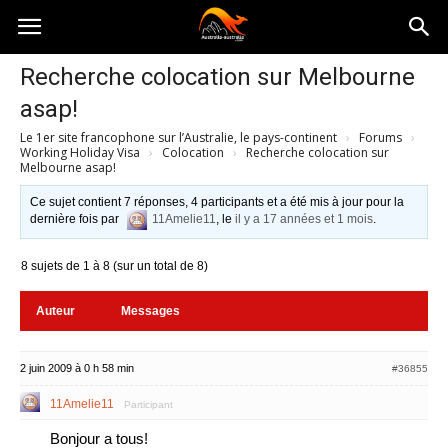
Australia-
Recherche colocation sur Melbourne
asap!
australie.com
Le 1er site francophone sur l’Australie, le pays-continent
›
Forums
›
Working Holiday Visa
›
Colocation
›
Recherche colocation sur
Melbourne asap!
Ce sujet contient 7 réponses, 4 participants et a été mis à jour pour la
dernière fois par
11Amelie11
, le
il y a 17 années et 1 mois
.
8 sujets de 1 à 8 (sur un total de 8)
Auteur
Messages
2 juin 2009 à 0 h 58 min
#36855
11Amelie11
Participant
Bonjour a tous!