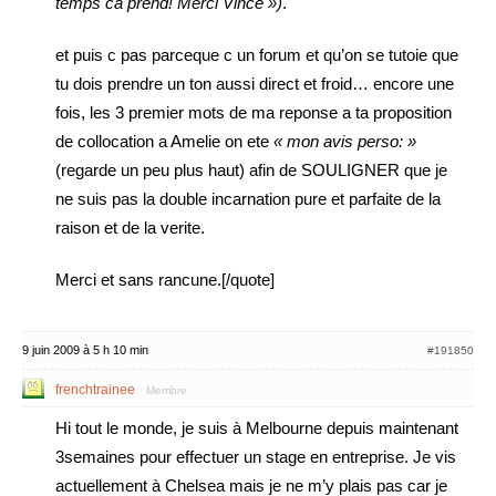
temps ca prend! Merci Vince »)
.
et puis c pas parceque c un forum et qu’on se tutoie que
tu dois prendre un ton aussi direct et froid… encore une
fois, les 3 premier mots de ma reponse a ta proposition
de collocation a Amelie on ete
« mon avis perso: »
(regarde un peu plus haut) afin de SOULIGNER que je
ne suis pas la double incarnation pure et parfaite de la
raison et de la verite.
Merci et sans rancune.[/quote]
9 juin 2009 à 5 h 10 min
#191850
frenchtrainee
Membre
Hi tout le monde, je suis à Melbourne depuis maintenant
3semaines pour effectuer un stage en entreprise. Je vis
actuellement à Chelsea mais je ne m’y plais pas car je