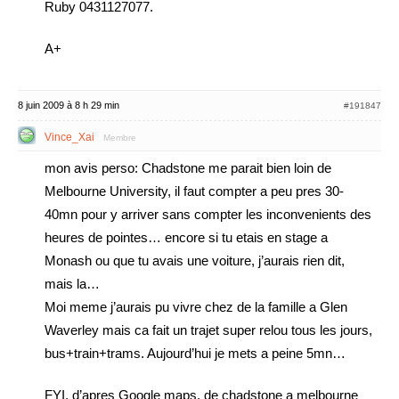
Ruby 0431127077.
A+
8 juin 2009 à 8 h 29 min
#191847
Vince_Xai
Membre
mon avis perso: Chadstone me parait bien loin de
Melbourne University, il faut compter a peu pres 30-
40mn pour y arriver sans compter les inconvenients des
heures de pointes… encore si tu etais en stage a
Monash ou que tu avais une voiture, j’aurais rien dit,
mais la…
Moi meme j’aurais pu vivre chez de la famille a Glen
Waverley mais ca fait un trajet super relou tous les jours,
bus+train+trams. Aujourd’hui je mets a peine 5mn…
FYI, d’apres Google maps, de chadstone a melbourne