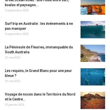
Great Ocean Road : une route entre surf,
koalas et paysages...
5 septembre 2023
Surf trip en Australie : les événements à ne
pas manquer
5 septembre 2023
La Péninsule de Fleurieu, immanquable du
South Australia
12 mai 2023
Les requins, le Grand Blanc pour une peur
bleue ?
10 mai 2023
Voyage de noces dans le Territoire du Nord
et le Centre...
25 janvier 2023