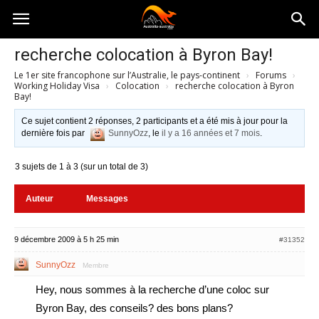
Australia-
recherche colocation à Byron Bay!
Le 1er site francophone sur l’Australie, le pays-continent
›
Forums
›
australie.com
Working Holiday Visa
›
Colocation
›
recherche colocation à Byron
Bay!
Ce sujet contient 2 réponses, 2 participants et a été mis à jour pour la
dernière fois par
SunnyOzz
, le
il y a 16 années et 7 mois
.
3 sujets de 1 à 3 (sur un total de 3)
Auteur
Messages
9 décembre 2009 à 5 h 25 min
#31352
SunnyOzz
Membre
Hey, nous sommes à la recherche d’une coloc sur
Byron Bay, des conseils? des bons plans?