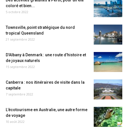
Des activités gratuites à Perth, pour un été
coloré et bien...
5 octobre 2022
Townsville, point stratégique du nord
tropical Queensland
21 septembre 2022
D’Albany à Denmark : une route d’histoire et
de joyaux naturels
15 septembre 2022
Canberra : nos itinéraires de visite dans la
capitale
7 septembre 2022
L’écotourisme en Australie, une autre forme
de voyage
10 août 2022