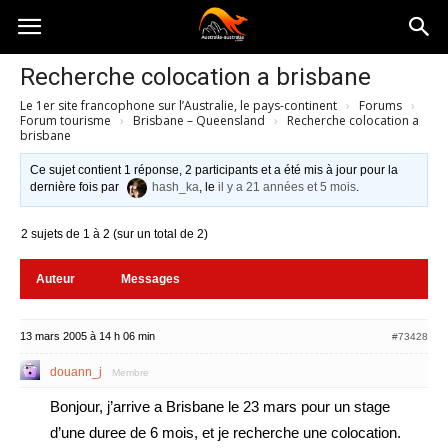
Australia-
Recherche colocation a brisbane
Le 1er site francophone sur l’Australie, le pays-continent
›
Forums
›
australie.com
Forum tourisme
›
Brisbane – Queensland
›
Recherche colocation a
brisbane
Ce sujet contient 1 réponse, 2 participants et a été mis à jour pour la
dernière fois par
hash_ka
, le
il y a 21 années et 5 mois
.
2 sujets de 1 à 2 (sur un total de 2)
Auteur
Messages
13 mars 2005 à 14 h 06 min
#73428
douann_j
Membre
Bonjour, j’arrive a Brisbane le 23 mars pour un stage
d’une duree de 6 mois, et je recherche une colocation.