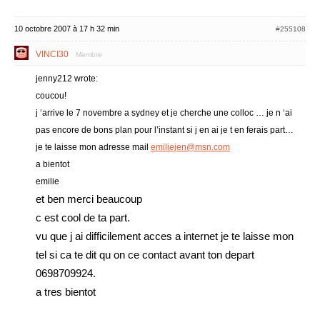
10 octobre 2007 à 17 h 32 min
#255108
VINCI30
Membre
jenny212 wrote:
coucou!
j ‘arrive le 7 novembre a sydney et je cherche une colloc … je n ‘ai
pas encore de bons plan pour l’instant si j en ai je t en ferais part…
je te laisse mon adresse mail
emiliejen@msn.com
a bientot
emilie
et ben merci beaucoup
c est cool de ta part.
vu que j ai difficilement acces a internet je te laisse mon
tel si ca te dit qu on ce contact avant ton depart
0698709924.
a tres bientot