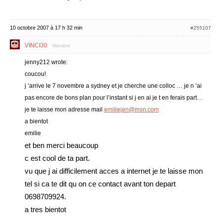
10 octobre 2007 à 17 h 32 min
#255107
VINCI30
Membre
jenny212 wrote:
coucou!
j ‘arrive le 7 novembre a sydney et je cherche une colloc … je n ‘ai
pas encore de bons plan pour l’instant si j en ai je t en ferais part…
je te laisse mon adresse mail
emiliejen@msn.com
a bientot
emilie
et ben merci beaucoup
c est cool de ta part.
vu que j ai difficilement acces a internet je te laisse mon
tel si ca te dit qu on ce contact avant ton depart
0698709924.
a tres bientot