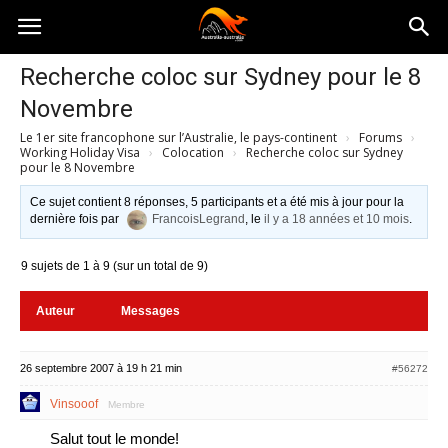
Australia-
Recherche coloc sur Sydney pour le 8
Novembre
australie.com
Le 1er site francophone sur l’Australie, le pays-continent
›
Forums
›
Working Holiday Visa
›
Colocation
›
Recherche coloc sur Sydney
pour le 8 Novembre
Ce sujet contient 8 réponses, 5 participants et a été mis à jour pour la
dernière fois par
FrancoisLegrand
, le
il y a 18 années et 10 mois
.
9 sujets de 1 à 9 (sur un total de 9)
Auteur
Messages
26 septembre 2007 à 19 h 21 min
#56272
Vinsooof
Membre
Salut tout le monde!