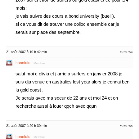
mois;
je vais suivre des cours a bond university (buelli).
si ca vous dit de trouver une colloc ensemble car je
serais sur place des septembre.
21 août 2007 à 10 h 42 min
#259754
honolulu
Membre
salut moi c olivia et j arrie a surfers en janvier 2008 je
suis dja venue en australies lest year alors je connai ben
la gold coast .
Je serais avec ma soeur de 22 ans et moi 24 et on
recherche aussi à louer qqch avec qqun
21 août 2007 à 20 h 30 min
#259755
honolulu
Membre