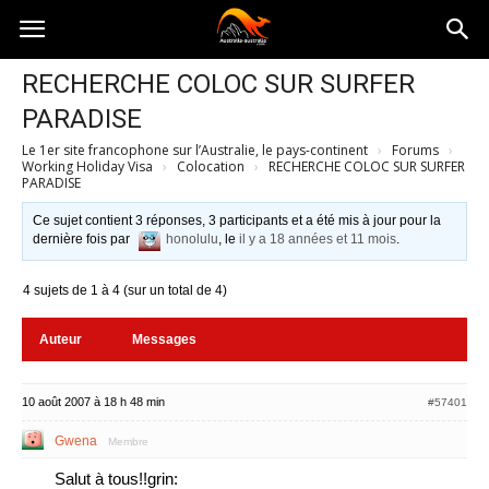
Australia-
RECHERCHE COLOC SUR SURFER
PARADISE
australie.com
Le 1er site francophone sur l’Australie, le pays-continent
›
Forums
›
Working Holiday Visa
›
Colocation
›
RECHERCHE COLOC SUR SURFER
PARADISE
Ce sujet contient 3 réponses, 3 participants et a été mis à jour pour la
dernière fois par
honolulu
, le
il y a 18 années et 11 mois
.
4 sujets de 1 à 4 (sur un total de 4)
Auteur
Messages
10 août 2007 à 18 h 48 min
#57401
Gwena
Membre
Salut à tous!!grin: