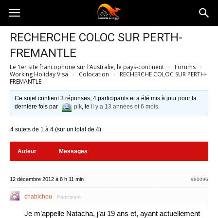
Australia-
RECHERCHE COLOC SUR PERTH-
FREMANTLE
australie.com
Le 1er site francophone sur l’Australie, le pays-continent
›
Forums
›
Working Holiday Visa
›
Colocation
›
RECHERCHE COLOC SUR PERTH-
FREMANTLE
Ce sujet contient 3 réponses, 4 participants et a été mis à jour pour la
dernière fois par
pik
, le
il y a 13 années et 6 mois
.
4 sujets de 1 à 4 (sur un total de 4)
Auteur
Messages
12 décembre 2012 à 8 h 11 min
#80096
chabichou
Participant
Je m’appelle Natacha, j’ai 19 ans et, ayant actuellement