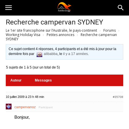
Australia-
Recherche campervan SYDNEY
Le 1er site francophone sur l’Australie, le pays-continent
›
Forums
›
australie.com
Working Holiday Visa
›
Petites annonces
›
Recherche campervan
SYDNEY
Ce sujet contient 4 réponses, 4 participants et a été mis à jour pour la
dernière fois par
alibabba
, le
il y a 17 années
.
5 sujets de 1 à 5 (sur un total de 5)
Auteur
Messages
10 juillet 2009 à 23 h 48 min
#35708
campervanoz
Participant
Bonjour,