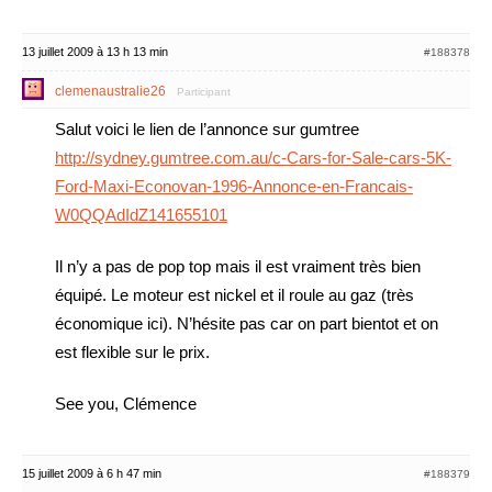
13 juillet 2009 à 13 h 13 min
#188378
clemenaustralie26
Participant
Salut voici le lien de l’annonce sur gumtree
http://sydney.gumtree.com.au/c-Cars-for-Sale-cars-5K-
Ford-Maxi-Econovan-1996-Annonce-en-Francais-
W0QQAdIdZ141655101
Il n’y a pas de pop top mais il est vraiment très bien
équipé. Le moteur est nickel et il roule au gaz (très
économique ici). N’hésite pas car on part bientot et on
est flexible sur le prix.
See you, Clémence
15 juillet 2009 à 6 h 47 min
#188379