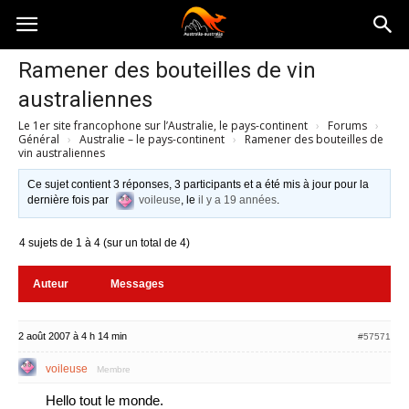
Australia-
Ramener des bouteilles de vin
australiennes
australie.com
Le 1er site francophone sur l’Australie, le pays-continent
›
Forums
›
Général
›
Australie – le pays-continent
›
Ramener des bouteilles de
vin australiennes
Ce sujet contient 3 réponses, 3 participants et a été mis à jour pour la
dernière fois par
voileuse
, le
il y a 19 années
.
4 sujets de 1 à 4 (sur un total de 4)
Auteur
Messages
2 août 2007 à 4 h 14 min
#57571
voileuse
Membre
Hello tout le monde.