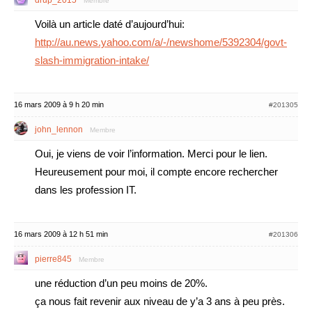
drup_2015
Membre
Voilà un article daté d’aujourd’hui:
http://au.news.yahoo.com/a/-/newshome/5392304/govt-
slash-immigration-intake/
16 mars 2009 à 9 h 20 min
#201305
john_lennon
Membre
Oui, je viens de voir l’information. Merci pour le lien.
Heureusement pour moi, il compte encore rechercher
dans les profession IT.
16 mars 2009 à 12 h 51 min
#201306
pierre845
Membre
une réduction d’un peu moins de 20%.
ça nous fait revenir aux niveau de y’a 3 ans à peu près.