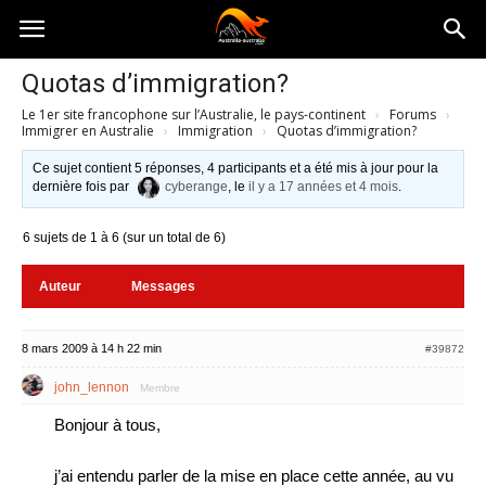
Australia-
Quotas d’immigration?
Le 1er site francophone sur l’Australie, le pays-continent
›
Forums
›
australie.com
Immigrer en Australie
›
Immigration
›
Quotas d’immigration?
Ce sujet contient 5 réponses, 4 participants et a été mis à jour pour la
dernière fois par
cyberange
, le
il y a 17 années et 4 mois
.
6 sujets de 1 à 6 (sur un total de 6)
Auteur
Messages
8 mars 2009 à 14 h 22 min
#39872
john_lennon
Membre
Bonjour à tous,
j’ai entendu parler de la mise en place cette année, au vu