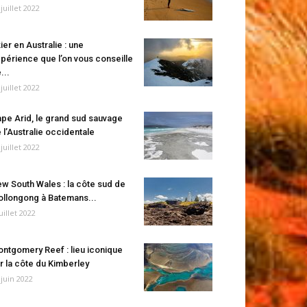
 juillet 2022
ier en Australie : une
périence que l’on vous conseille
...
 juillet 2022
pe Arid, le grand sud sauvage
 l’Australie occidentale
 juillet 2022
w South Wales : la côte sud de
llongong à Batemans...
juillet 2022
ntgomery Reef : lieu iconique
r la côte du Kimberley
 juin 2022