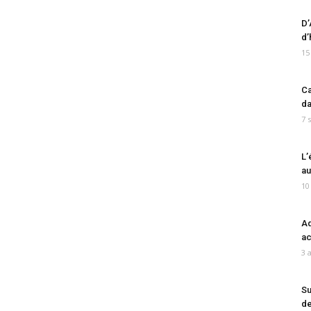
D’
d’
15
Ca
da
7 
L’
au
10
Ad
ac
3 
Su
de