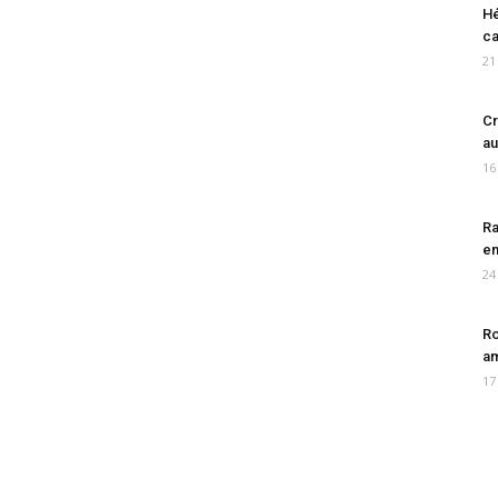
Hé
ca
21
Cr
au
16
Ra
en
24
Ro
am
17