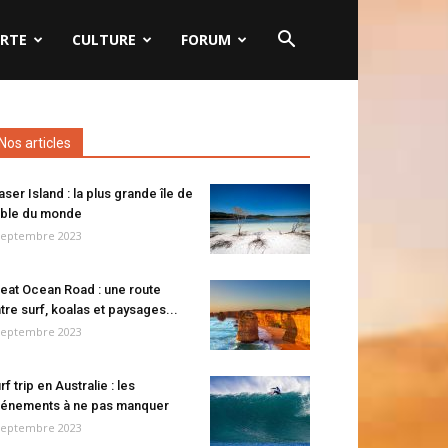
RTE
CULTURE
FORUM
Nos articles
aser Island : la plus grande île de
ble du monde
septembre 2023
eat Ocean Road : une route
tre surf, koalas et paysages...
septembre 2023
rf trip en Australie : les
énements à ne pas manquer
septembre 2023