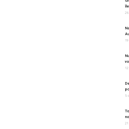
Gr
îl
26
Na
Au
19
Nu
vo
12
De
po
5 
To
no
21