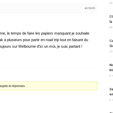
30
#379005
CO
la
30
urne, le temps de faire les papiers manquant je souhaite
k à plusieurs pour partir en road trip tout en faisant du
Ca
Qu
toujours sur Melbourne d’ici un moi, je suis partant !
23
No
bl
9 
ujets et réponses.
Sa
em
2 