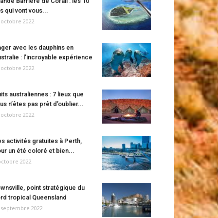
ande Barrière de Corail : les 10
es qui vont vous...
 octobre 2022
ger avec les dauphins en
stralie : l’incroyable expérience
 octobre 2022
its australiennes : 7 lieux que
us n’êtes pas prêt d’oublier...
 octobre 2022
s activités gratuites à Perth,
ur un été coloré et bien...
octobre 2022
wnsville, point stratégique du
rd tropical Queensland
 septembre 2022