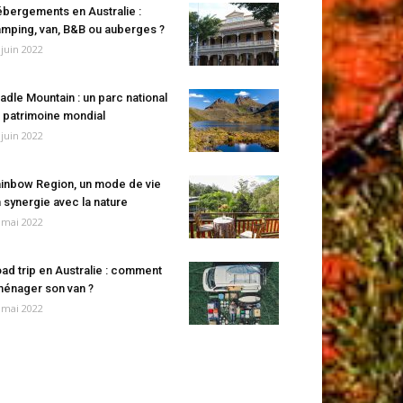
bergements en Australie :
mping, van, B&B ou auberges ?
 juin 2022
adle Mountain : un parc national
 patrimoine mondial
 juin 2022
inbow Region, un mode de vie
 synergie avec la nature
 mai 2022
ad trip en Australie : comment
énager son van ?
 mai 2022