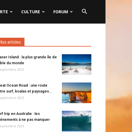
RTE
CULTURE
FORUM
Nos articles
aser Island : la plus grande île de
ble du monde
septembre 2023
eat Ocean Road : une route
tre surf, koalas et paysages...
septembre 2023
rf trip en Australie : les
énements à ne pas manquer
septembre 2023