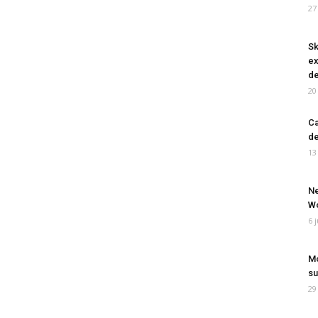
27
Sk
ex
de
20
Ca
de
13
Ne
Wo
6 
Mo
su
29