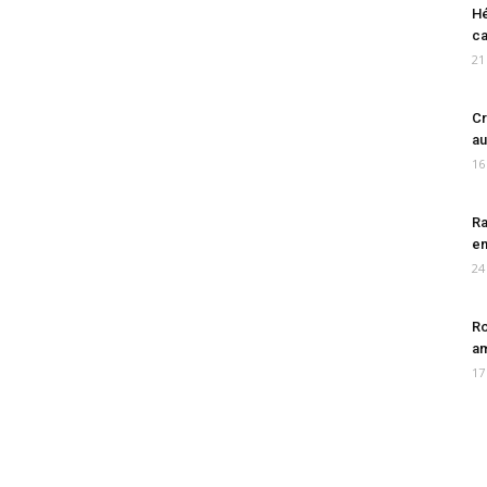
Hé
ca
21
Cr
au
16
Ra
en
24
Ro
am
17