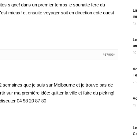
aites signe! dans un premier temps je souhaite fere du
La
’est mieux! et ensuite voyager soit en direction cote ouest
im
12
Le
un
10
#379004
Vo
Te
25
t 2 semaines que je suis sur Melbourne et je trouve pas de
tir sur ma première idée: quitter la ville et faire du picking!
Vo
discuter 04 98 20 87 80
19
Le
Ce