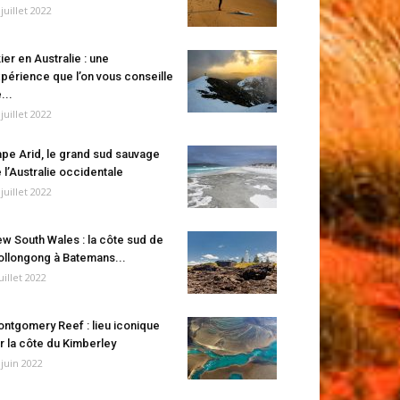
 juillet 2022
ier en Australie : une
périence que l’on vous conseille
...
 juillet 2022
pe Arid, le grand sud sauvage
 l’Australie occidentale
 juillet 2022
w South Wales : la côte sud de
llongong à Batemans...
juillet 2022
ntgomery Reef : lieu iconique
r la côte du Kimberley
 juin 2022