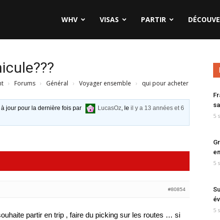
WHV
VISAS
PARTIR
DÉCOUVE
hicule???
nt
›
Forums
›
Général
›
Voyager ensemble
›
qui pour acheter
Fr
sa
 à jour pour la dernière fois par
LucasOz
, le
il y a 13 années et 6
5 
Gr
en
5 
Su
#80854
év
5 
uhaite partir en trip , faire du picking sur les routes … si