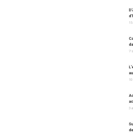
D’
d’
15
Ca
da
7 
L’
au
10
Ad
ac
3 
Su
de