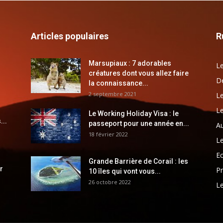
Articles populaires
R
Marsupiaux : 7 adorables
Le
créatures dont vous allez faire
Dé
la connaissance...
2 septembre 2021
Le
Le
Le Working Holiday Visa : le
...
passeport pour une année en...
Au
18 février 2022
Le
E
Grande Barrière de Corail : les
r
Pr
10 îles qui vont vous...
26 octobre 2022
Le