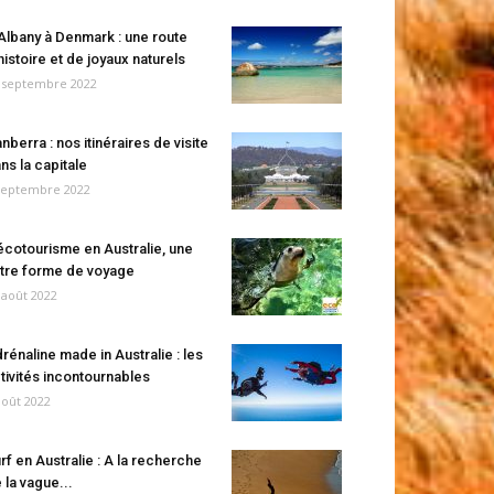
Albany à Denmark : une route
histoire et de joyaux naturels
 septembre 2022
nberra : nos itinéraires de visite
ns la capitale
septembre 2022
écotourisme en Australie, une
tre forme de voyage
 août 2022
rénaline made in Australie : les
tivités incontournables
août 2022
rf en Australie : A la recherche
 la vague...