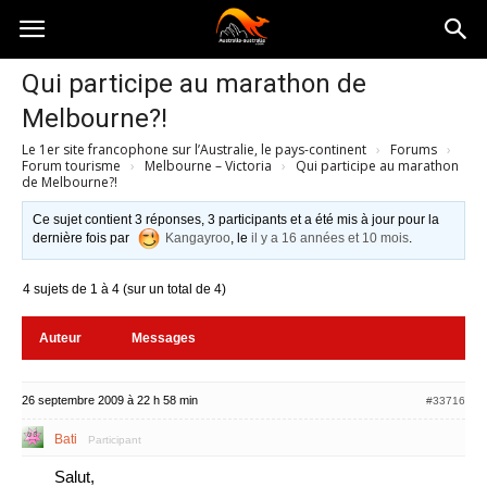
Australia-
Qui participe au marathon de
Melbourne?!
australie.com
Le 1er site francophone sur l’Australie, le pays-continent
›
Forums
›
Forum tourisme
›
Melbourne – Victoria
›
Qui participe au marathon
de Melbourne?!
Ce sujet contient 3 réponses, 3 participants et a été mis à jour pour la
dernière fois par
Kangayroo
, le
il y a 16 années et 10 mois
.
4 sujets de 1 à 4 (sur un total de 4)
Auteur
Messages
26 septembre 2009 à 22 h 58 min
#33716
Bati
Participant
Salut,