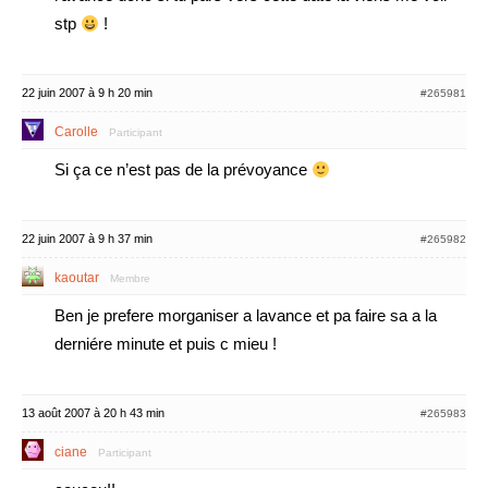
stp
!
22 juin 2007 à 9 h 20 min
#265981
Carolle
Participant
Si ça ce n’est pas de la prévoyance
22 juin 2007 à 9 h 37 min
#265982
kaoutar
Membre
Ben je prefere morganiser a lavance et pa faire sa a la
derniére minute et puis c mieu !
13 août 2007 à 20 h 43 min
#265983
ciane
Participant