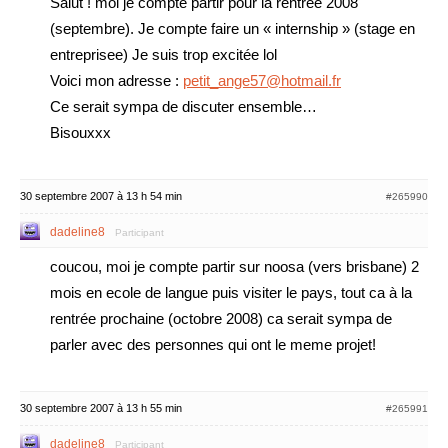
Salut ! moi je compte partir pour la rentrée 2008
(septembre). Je compte faire un « internship » (stage en
entreprisee) Je suis trop excitée lol
Voici mon adresse :
petit_ange57@hotmail.fr
Ce serait sympa de discuter ensemble…
Bisouxxx
30 septembre 2007 à 13 h 54 min
#265990
dadeline8
Participant
coucou, moi je compte partir sur noosa (vers brisbane) 2
mois en ecole de langue puis visiter le pays, tout ca à la
rentrée prochaine (octobre 2008) ca serait sympa de
parler avec des personnes qui ont le meme projet!
30 septembre 2007 à 13 h 55 min
#265991
dadeline8
Participant