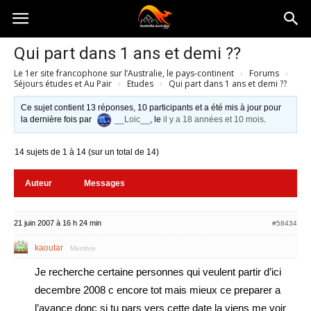
Australia-
Qui part dans 1 ans et demi ??
Le 1er site francophone sur l’Australie, le pays-continent
›
Forums
›
australie.com
Séjours études et Au Pair
›
Etudes
›
Qui part dans 1 ans et demi ??
Ce sujet contient 13 réponses, 10 participants et a été mis à jour pour
la dernière fois par
__Loic__
, le
il y a 18 années et 10 mois
.
14 sujets de 1 à 14 (sur un total de 14)
Auteur
Messages
21 juin 2007 à 16 h 24 min
#58434
kaoutar
Membre
Je recherche certaine personnes qui veulent partir d’ici
decembre 2008 c encore tot mais mieux ce preparer a
l’avance donc si tu pars vers cette date la viens me voir